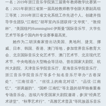
一名；2019年浙江音乐学院第三届青年教师教学比赛第一
名；2021年获浙江省第一届高校教师教学创新大赛副高组
三等奖；2016年浙江省文化系统工作先进个人。创建并指
导学生团队“江南忆”胡琴室内乐团获得“文华奖”、“敦煌
杯”、“美国纽约Hummingbird 伊斯曼”国际音乐节、大学生
艺术节等多个国内外专业赛事最高奖。
她作为二胡演奏家曾出访美国、奥地利、捷克、挪
威、日本、韩国、香港、澳门等地，参加世界音乐教育大
会、北京国际音乐文化艺术节、澳门艺术节、北京现代艺
术节、中央电视台大型晚会等活动。曾在国家大剧院、杭
州大剧院、天津音乐学院音乐厅、星海音乐学院音乐厅、
浙江音乐学院音乐厅等多个知名音乐厅举办“古巷深
处”、“江南弦语”、“丝弦上的南北对话”、“品弦·江南
忆”、“浙调越韵”、“国粹·江南忆”等主题的胡琴独奏重奏
专场音乐会。连续六年受国家大剧院邀请，参演“经典艺
术讲堂”、“秋季艺术行”、“高雅艺术普及”等民族器乐音乐