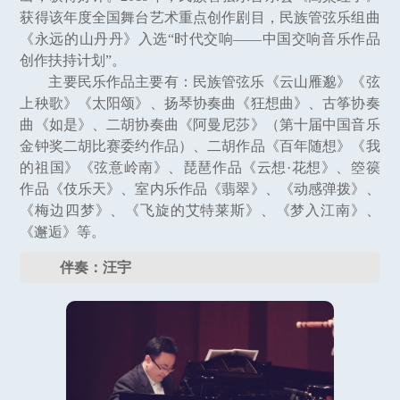
获得该年度全国舞台艺术重点创作剧目，民族管弦乐组曲
《永远的山丹丹》入选“时代交响——中国交响音乐作品
创作扶持计划”。
主要民乐作品主要有：民族管弦乐《云山雁邈》《弦
上秧歌》《太阳颂》、扬琴协奏曲《狂想曲》、古筝协奏
曲《如是》、二胡协奏曲《阿曼尼莎》（第十届中国音乐
金钟奖二胡比赛委约作品）、二胡作品《百年随想》《我
的祖国》《弦意岭南》、琵琶作品《云想·花想》、箜篌
作品《伎乐天》、室内乐作品《翡翠》、《动感弹拨》、
《梅边四梦》、《飞旋的艾特莱斯》、《梦入江南》、
《邂逅》等。
伴奏：汪宇