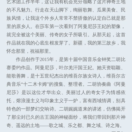
艺术团工作半年，这让我有机会充分领略了这片神奇土地
的不凡魅力。行走在天山脚下，绚丽歌舞、瓜果美食、民
族风情，让我这个外乡人常常不禁骄傲的认定自己就是那
里的原乡人。在莎车第一次看到了阿曼尼莎王妃的塑像，
就完全被这个美丽、传奇的女子所吸引。从那天起，这首
作品就在我的心底生根发芽了。新疆，我的第三故乡，我
怀念那里，祝福那里。
作品创作于2015年，是第十届中国音乐金钟奖二胡比
赛委约作品。阿曼尼莎，叶尔羌汗国王妃。她天资聪颖、
能歌善舞，是十五世纪杰出的维吾尔族女诗人，维吾尔古
典音乐“十二木卡姆”的搜集、整理者。二胡协奏曲《阿曼
尼莎》是以这位才华出众、美丽过人的奇女子为情感依
托，熔浪漫主义与印象主义于一炉，富有西域情调，别具
特色的一部梦幻交响诗。二胡娓娓道来的讲述，仿佛揭开
了那尘封已久的古王国的神秘面纱，将我们带回到那片神
奇、遥远的土地——歌之城、乐之都、舞之域、诗之海。