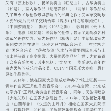
又有《弦上秧歌》、扬琴协奏曲《狂想曲》、古筝协奏曲
《如是》、室内乐作品《动感弹拨》、《翡翠》等作品成
为了当今民乐创作最具影响力的经典之作；受国家交响乐
团委约先后完成了交响合唱《魂系山河之硝烟如虹》、
《中国梦随想》、舞剧《1935之舞》、歌舞剧《云上太
阳》、电影《柳如是》等音乐的创作，显示了她驾驭各种
体裁的创作功力。室内乐作品《梅边四梦》由紫禁城室内
乐团委约并在波兰“华沙之秋”国际音乐节、“布拉格之
春”国际音乐节，“萨尔茨堡”艺术节等重要国际音乐节上
演出并获得了高度赞誉。大量优秀作品的问世，为她赢得
了众多音乐奖项，其中包括：“文华奖”、华乐论坛青年作
曲家民族管弦乐作品金奖、CCTV全国器乐大赛唯一最佳
原创作品奖等。
2014年，她在国家大剧院成功举办了“弦上狂想——
青年作曲家王丹红作品音乐会”。2016年在台湾、北京成
功举办了“王丹红协奏曲作品音乐会”。同年，民族清唱剧
《大地悲歌》在国家大剧院首演。2017年，民族管弦乐组
曲《山西印象》《永远的山丹丹》相继在国家大剧院演
出，获得好评。2019年，民族管弦乐音乐会《高粱红了》