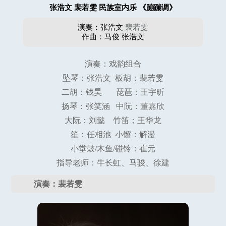
张浩文 裴若雯 民族室内乐 《蹦蹦调》
演奏：张浩文
裴若雯
作曲：马俊 张浩文
演奏：戏韵组合
坠琴：张浩文 板胡；裴若雯
二胡：钱昊 琵琶：王宇昕
扬琴：张笑涵 中阮：董嘉欣
大阮：刘懿 竹笛；王华龙
笙：任相池 小镲：解漫
小堂鼓/木鱼/碰铃：崔元
指导老师：牛长虹、马骏、徐建
演奏：裴若雯