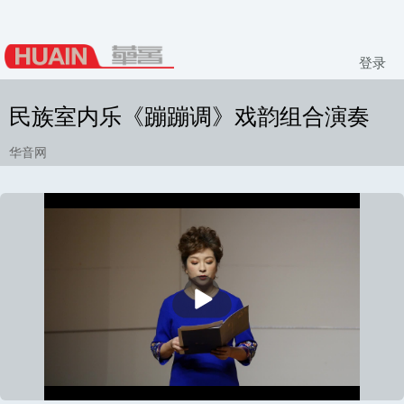
登录
民族室内乐《蹦蹦调》戏韵组合演奏
华音网
播
放