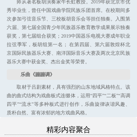
师从著名板胡演奏家牛长虹教授。2019年获北京市优
秀毕业生，曾任中国戏曲学院民族乐团首席。在校期间多
次参加弓弦音乐节、三校板胡音乐会等担任独奏。入围第
六届、第七届全国青少年民族器乐教育教学成果展示独奏
获奖，第七届组合获奖；2019中国器乐电视大赛成年职业
拉弦季军，板胡组第一名； 在第四届、第六届敦煌杯北
京国际民族器乐大赛、南洋国际音乐大赛及两次北京民族
器乐大赛中获金奖、杰出金奖等荣誉。
乐曲《蹦蹦调》
取材于吕剧素材，具有强烈的山东地域风格特点。该
曲的曲式结构为戏曲板式连缀体，运用“四平”“二板”“高调
四平”“流水”等多种板式进行创作，乐曲旋律诙谐风趣、
质朴自然、富有浓郁的地方戏曲风格。
精彩内容聚合