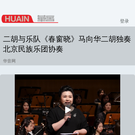
登录
二胡与乐队《春窗晓》马向华二胡独奏
北京民族乐团协奏
华音网
播
放