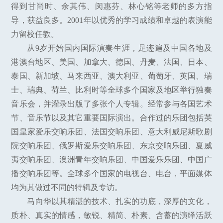
得到甘尚时、余其伟、闵惠芬、林心铭等老师的多方指
导，获益良多。2001年以优秀的学习成绩和卓越的表演能
力留校任教。
从9岁开始国内国际演奏生涯，足迹遍及中国各地及
港澳台地区、美国、加拿大、德国、丹麦、法国、日本、
泰国、新加坡、马来西亚、澳大利亚、葡萄牙、英国、瑞
士、瑞典、荷兰、比利时等全球多个国家及地区举行独奏
音乐会，并灌录出版了多张个人专辑。经常参与各国艺术
节、音乐节以及其它重要国际演出。合作过的乐团包括英
国皇家爱乐交响乐团、法国交响乐团、意大利威尼斯歌剧
院交响乐团、俄罗斯爱乐交响乐团、东京交响乐团、夏威
夷交响乐团、澳洲青年交响乐团、中国爱乐乐团、中国广
播交响乐团等。全球多个国家的电视台、电台，平面媒体
均为其做过不同的特辑及专访。
马向华以其精湛的技术、扎实的功底，深厚的文化，
质朴、真实的情感，敏锐、精简、朴素、含蓄的演绎活跃