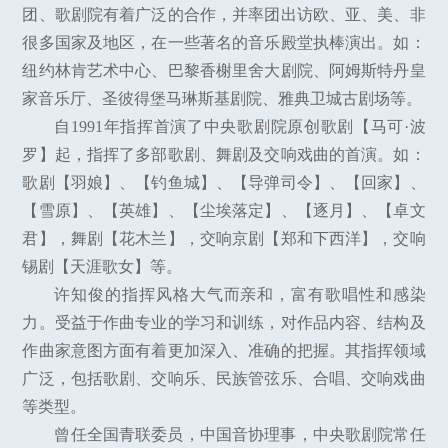
团、歌剧院有着广泛的合作，并率团出访欧、亚、美、非
很多国家及地区，在一些著名的音乐殿堂执棒演出。如：
纽约林肯艺术中心、巴黎香榭里舍大剧院、阿姆斯特丹皇
家音乐厅、圣彼得堡马琳斯基剧院、雅典卫城古剧场等。
自1991年指挥首演了中央歌剧院原创歌剧【马可·波
罗】起，指挥了多部歌剧、舞剧及交响戏曲的首演。如：
歌剧【羽娘】、【钓鱼城】、【导弹司令】、【回家】、
【雪原】、【英雄】、【尘埃落定】、【逐月】、【卓文
君】，舞剧【花木兰】，交响京剧【郑和下西洋】，交响
锡剧【天涯歌女】等。
许知俊的指挥风格大气而亲和，富有歌唱性和感染
力。受益于作曲专业的学习和训练，对作品内容、结构及
作曲家意图方面有着更加深入、准确的把握。其指挥领域
广泛，包括歌剧、交响乐、民族管弦乐、合唱、交响戏曲
等类型。
曾任全国青联委员，中国音协理事，中央歌剧院常任