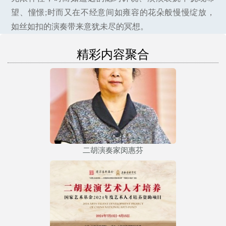
望、憧憬;时而又在不经意间如雍容的花朵般慢慢绽放，
如丝如扣的演奏带来意犹未尽的冥想。
精彩内容聚合
二胡演奏家闵惠芬