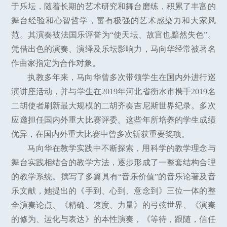
于乐坛，随着长期的艺术研究和舞台磨练，积累了丰富的
舞台经验和心智哲学，富有极强的艺术感染力和大家风
范。其演奏被法国乐评誉为“使天坛、故宫也黯然失色”。
凭借出色的演奏、演绎及乐坛影响力，马向华经常被著名
作曲家指定为合作对象。
执教多年来，马向华曾多次带领学生在国内外进行巡
演讲座活动，并与学生在2019年河北省衡水市携手2019名
二胡使者刷新最大规模的二胡齐奏吉尼斯世界纪录。多次
应邀担任国内外重大比赛评委。这些年所培养的学生成绩
优异，在国内外重大比赛中曾多次斩获重要奖项。
马向华在教学实践中不断探索，用科学的教学理念与
舞台实践相结合的教学方法，逐步形成了一整套结构合理
的教学系统。撰写了多篇具有“音乐价值”的音乐论著及音
乐文献，她提出的《手到、心到、意念到》三位一体的整
全演奏论点、《精确、速度、力量》的弓弦世界、《演奏
的修为、运化与表达》的本性演奏，《等待，跟随，信任