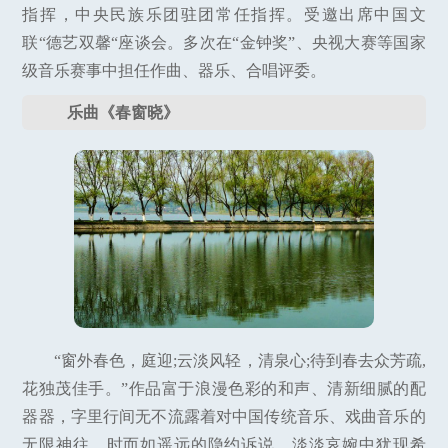
指挥，中央民族乐团驻团常任指挥。受邀出席中国文
联“德艺双馨“座谈会。多次在“金钟奖”、央视大赛等国家
级音乐赛事中担任作曲、器乐、合唱评委。
乐曲《春窗晓》
“窗外春色，庭迎;云淡风轻，清泉心;待到春去众芳疏,
花独茂佳手。”作品富于浪漫色彩的和声、清新细腻的配
器器，字里行间无不流露着对中国传统音乐、戏曲音乐的
无限神往，时而如遥远的隐约诉说、淡淡哀婉中犹现希