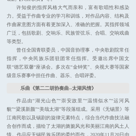
许知俊的指挥风格大气而亲和，富有歌唱性和感染
力。受益于作曲专业的学习和训练，对作品内容、结构及
作曲家意图方面有着更加深入、准确的把握。其指挥领域
广泛，包括歌剧、交响乐、民族管弦乐、合唱、交响戏曲
等类型。
曾任全国青联委员，中国音协理事，中央歌剧院常任
指挥，中央民族乐团驻团常任指挥。受邀出席中国文
联“德艺双馨“座谈会。多次在“金钟奖”、央视大赛等国家
级音乐赛事中担任作曲、器乐、合唱评委。
乐曲《第二二胡协奏曲--太湖风情》
作品由“湖光山色”“崇安故里”“温情似水”“运河风
貌”“梁溪新颜”“美哉太湖”等段落组成。采用《无锡景》等
江南民歌以及锡剧的旋律元素特点，综合当代作曲技法融
合创作而成，描绘了太湖的旖旎风光和美丽江南的风土人
情。作品应无锡民族乐团的委约而作，2020年11月20日由