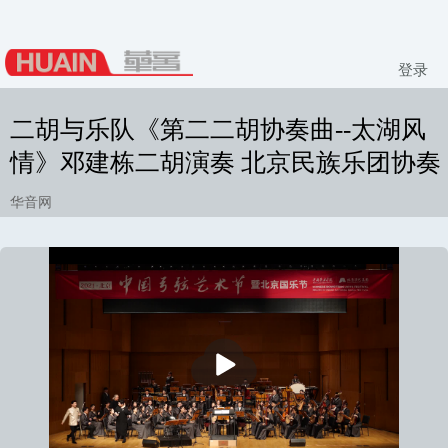
登录
二胡与乐队《第二二胡协奏曲--太湖风
情》邓建栋二胡演奏 北京民族乐团协奏
华音网
播
放