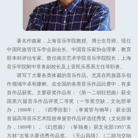
著名作曲家，上海音乐学院教授、博士生导师。现任
中国民族管弦乐学会副会长、中国音乐家协会理事，教育
部本科评估专家。曾任南京艺术学院音乐学院院长，上海
音乐学院附中常务副校长及上音民乐系系主任等职务。
谱写了大量各类体裁的音乐作品。尤其在民族器乐创
作领域中卓有建树。在全国的各类音乐作品比赛中，有多
首作品获奖。主要获奖作品有：《第一二胡狂想曲》获全
国第六届音乐作品评奖二等奖（一等奖空缺，文化部举
办，1988年）、《四季掠影》（单簧管与钢琴） 获全国
首届高等音乐艺术院校单簧管作品评选优秀奖（文化部举
办，1989年），《幻想曲》（筝独奏）获文化部1995“东
方杯”古筝大赛优秀作品奖、《天山风情》（二胡与交响