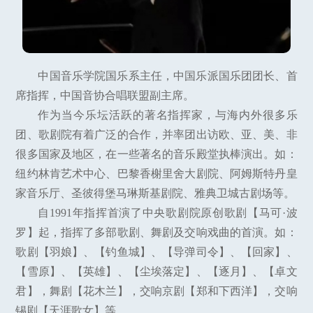
中国音乐学院国乐系主任，中国乐派国乐团团长、首
席指挥，中国音协合唱联盟副主席。
作为当今乐坛活跃的著名指挥家，与海内外很多乐
团、歌剧院有着广泛的合作，并率团出访欧、亚、美、非
很多国家及地区，在一些著名的音乐殿堂执棒演出。如：
纽约林肯艺术中心、巴黎香榭里舍大剧院、阿姆斯特丹皇
家音乐厅、圣彼得堡马琳斯基剧院、雅典卫城古剧场等。
自1991年指挥首演了中央歌剧院原创歌剧【马可·波
罗】起，指挥了多部歌剧、舞剧及交响戏曲的首演。如：
歌剧【羽娘】、【钓鱼城】、【导弹司令】、【回家】、
【雪原】、【英雄】、【尘埃落定】、【逐月】、【卓文
君】，舞剧【花木兰】，交响京剧【郑和下西洋】，交响
锡剧【天涯歌女】等。