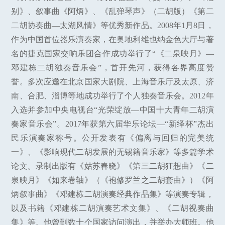
别》、叙事曲《阿炳》、《乱弹琴声》（二胡版）《第二
二胡协奏曲—太湖风情》等优秀新作品。2008年1月8日，
作为中国首位器乐演奏家，在奥地利维也纳金色大厅与著
名的捷克国家交响乐团合作成功举行了“《二泉映月》—
邓建栋二胡独奏音乐会”，首开先河，获得各界高度赞
誉。多次应邀在北京国家大剧院、上海音乐厅及太原、济
南、合肥、淄博等地成功举行了个人独奏音乐会。2012年
入选并参加中央电视台“光荣绽放—中国十大青年二胡演
奏家音乐会”。2017年获第六届华乐论坛—“新绎杯”杰出
民乐演奏家称号。公开发表有《偏离与回归的完美统
一》、《影响现代二胡发展的无锡籍音乐家》等多篇学术
论文。录制出版有《姑苏春晓》《第三二胡狂想曲》《二
泉映月》《如来卷轴》（《袍修罗兰之二胡套曲》）《阿
炳叙事曲》《邓建栋二胡演奏经典作品集》等演奏专辑，
以及书籍《邓建栋二胡演奏艺术文集》、《二胡视奏曲
集》等。他曾到数十个国家访问演出，并举办大师班。他