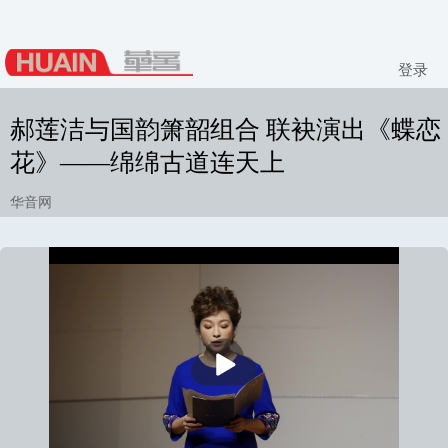
登录
郝莲洁与国韵箫韶组合 联袂演出《蝶恋
花》——绵绵古道连天上
华音网
播
放