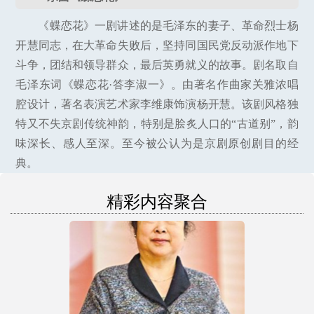
《蝶恋花》一剧讲述的是毛泽东的妻子、革命烈士杨
开慧同志，在大革命失败后，坚持同国民党反动派作地下
斗争，团结和领导群众，最后英勇就义的故事。剧名取自
毛泽东词《蝶恋花·答李淑一》。由著名作曲家关雅浓唱
腔设计，著名表演艺术家李维康饰演杨开慧。该剧风格独
特又不失京剧传统神韵，特别是脍炙人口的“古道别”，韵
味深长、感人至深。至今被公认为是京剧原创剧目的经
典。
精彩内容聚合