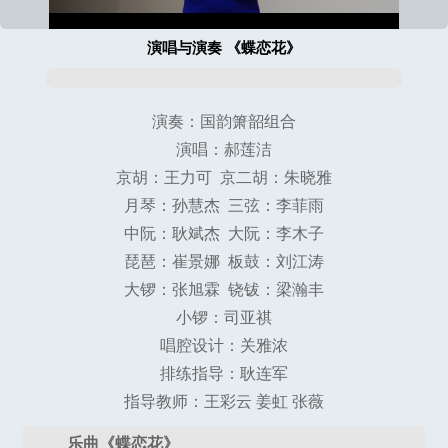
演唱与演奏 《蝶恋花》
演奏：国韵箫韶组合
演唱：郝莲洁
京胡：王力可 京二胡：朱晓雅
月琴：孙慧杰 三弦：李菲雨
中阮：耿斌杰 大阮：李木子
琵琶：崔景娜 板鼓：刘江涛
大锣：张旭霖 铙钹：梁瀚丰
小锣：司亚祺
唱腔设计：关雅浓
排练指导：耿连军
指导教师：王彩云 姜虹 张薇
乐曲《蝶恋花》