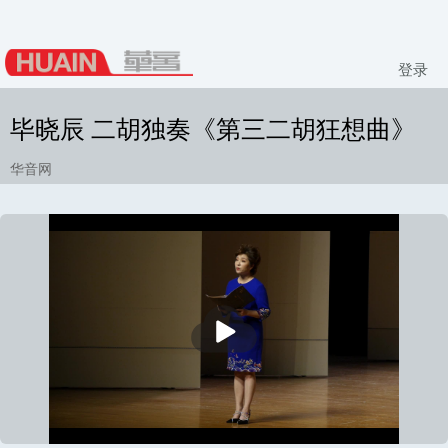
登录
毕晓辰 二胡独奏《第三二胡狂想曲》
华音网
播
放