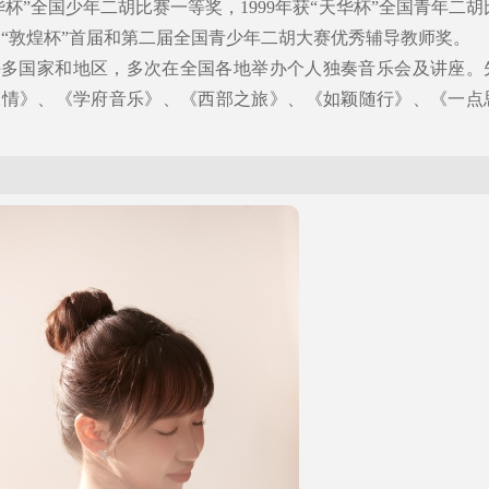
华杯”全国少年二胡比赛一等奖，1999年获“天华杯”全国青年二胡
年获 “敦煌杯”首届和第二届全国青少年二胡大赛优秀辅导教师奖。
许多国家和地区，多次在全国各地举办个人独奏音乐会及讲座。
浓情》、《学府音乐》、《西部之旅》、《如颖随行》、《一点