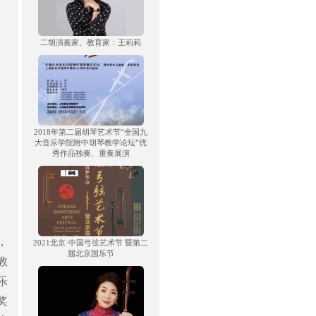
二胡演奏家、教育家：王莉莉
2018年第二届胡琴艺术节“全国九
大音乐学院附中胡琴教学论坛”优
秀作品独奏、重奏展演
，
2021北京·中国弓弦艺术节 暨第二
届北京国乐节
教
乐
奖