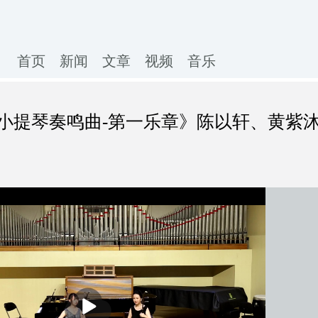
首页
新闻
文章
视频
音乐
小提琴奏鸣曲-第一乐章》陈以轩、黄紫
播
放