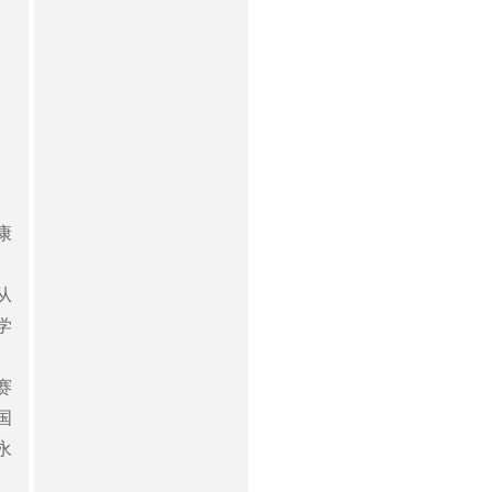
康
从
学
赛
国
永