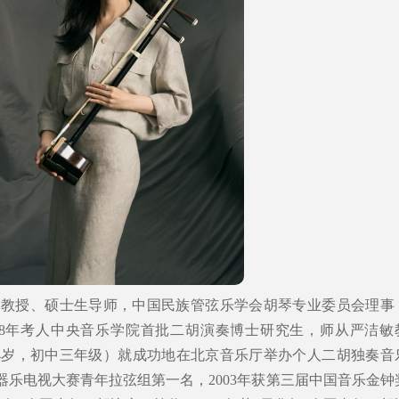
副教授、硕士生导师，中国民族管弦乐学会胡琴专业委员会理事
18年考人中央音乐学院首批二胡演奏博士研究生，师从严洁敏
年14岁，初中三年级）就成功地在北京音乐厅举办个人二胡独奏音
民族器乐电视大赛青年拉弦组第一名，2003年获第三届中国音乐金钟