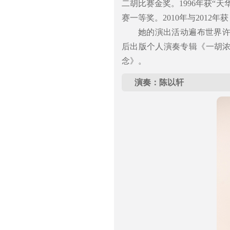
二胡比赛金奖。1996年获“天
赛一等奖。2010年与2012
她的演出活动遍布世界
后出版个人演奏专辑《一胡
念》。
演奏：陈以轩