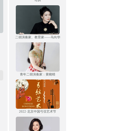
培训
二胡演奏家、教育家——马向华
青年二胡演奏家：黄晓晴
2022·北京中国弓弦艺术节