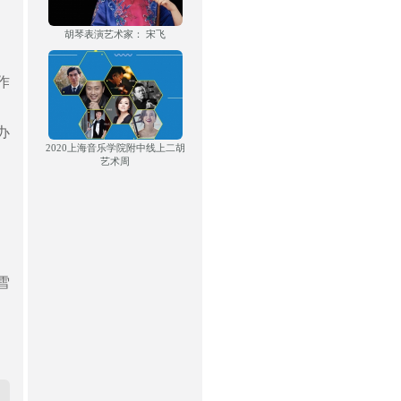
胡琴表演艺术家： 宋飞
作
办
2020上海音乐学院附中线上二胡
艺术周
雪