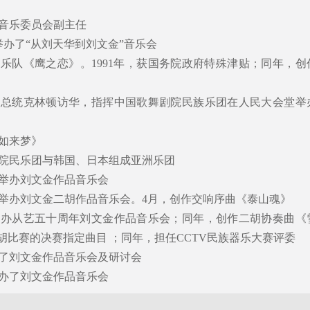
族音乐委员会副主任
团举办了“从刘天华到刘文金”音乐会
族乐队《鹰之恋》。1991年，获国务院政府特殊津贴；同年，创
美国总统克林顿访华，指挥中国歌舞剧院民族乐团在人民大会堂举
《如来梦》
剧院民乐团与韩国、日本组成亚洲乐团
院举办刘文金作品音乐会
学院举办刘文金二胡作品音乐会。4月，创作交响序曲《泰山魂》
厅举办从艺五十周年刘文金作品音乐会；同年，创作二胡协奏曲《
胡比赛的决赛指定曲目 ；同年，担任CCTV民族器乐大赛评委
行了刘文金作品音乐会及研讨会
举办了刘文金作品音乐会