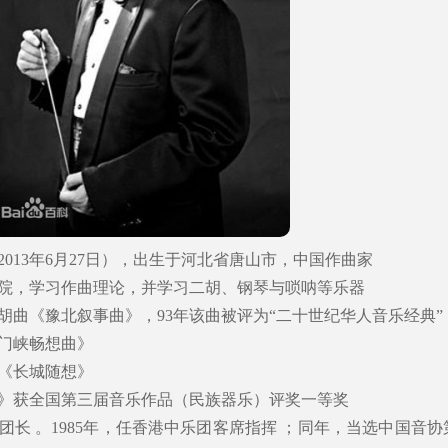
—2013年6月27日），出生于河北省唐山市，中国作曲家
乐学院，学习作曲理论，并学习二胡、钢琴与唢呐等乐器
二胡曲《豫北叙事曲》，93年该曲被评为“二十世纪华人音乐经典”
三门峡畅想曲》
曲《长城随想》
随想》获全国第三届音乐作品（民族器乐）评奖一等奖
团团长 。1985年，任香港中乐团客席指挥 ；同年，当选中国音协