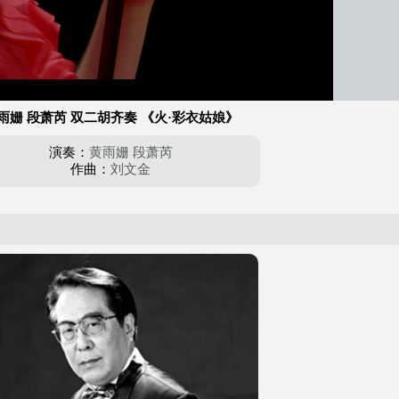
雨姗 段萧芮 双二胡齐奏 《火·彩衣姑娘》
演奏：
黄雨姗
段萧芮
作曲：
刘文金