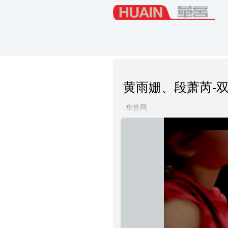
黄雨姗、段萧芮-
华音网