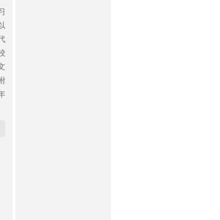
习
以
代
校
文
附
年