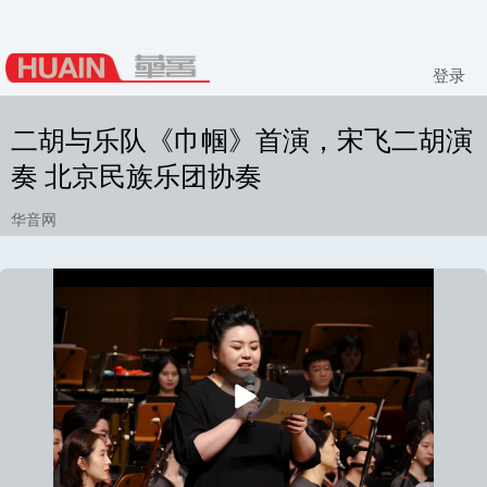
登录
二胡与乐队《巾帼》首演，宋飞二胡演
奏 北京民族乐团协奏
华音网
播
放