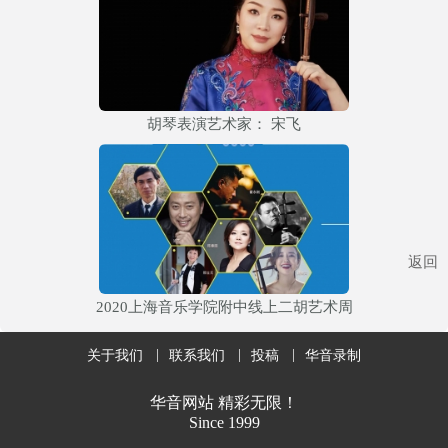
胡琴表演艺术家： 宋飞
返回
2020上海音乐学院附中线上二胡艺术周
关于我们
联系我们
投稿
华音录制
华音网站 精彩无限！
Since 1999