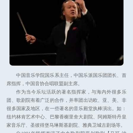
中国音乐学院国乐系主任，中国乐派国乐团团长、首
席指挥，中国音协合唱联盟副主席。
作为当今乐坛活跃的著名指挥家，与海内外很多乐
团、歌剧院有着广泛的合作，并率团出访欧、亚、美、非
很多国家及地区，在一些著名的音乐殿堂执棒演出。如：
纽约林肯艺术中心、巴黎香榭里舍大剧院、阿姆斯特丹皇
家音乐厅、圣彼得堡马琳斯基剧院、雅典卫城古剧场等。