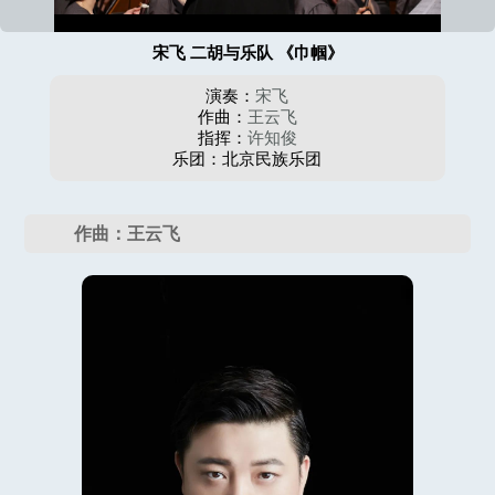
宋飞 二胡与乐队 《巾帼》
演奏：
宋飞
作曲：
王云飞
指挥：
许知俊
乐团：北京民族乐团
作曲：王云飞