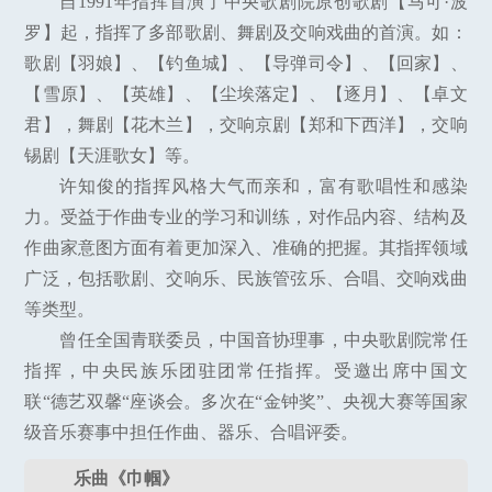
自1991年指挥首演了中央歌剧院原创歌剧【马可·波
罗】起，指挥了多部歌剧、舞剧及交响戏曲的首演。如：
歌剧【羽娘】、【钓鱼城】、【导弹司令】、【回家】、
【雪原】、【英雄】、【尘埃落定】、【逐月】、【卓文
君】，舞剧【花木兰】，交响京剧【郑和下西洋】，交响
锡剧【天涯歌女】等。
许知俊的指挥风格大气而亲和，富有歌唱性和感染
力。受益于作曲专业的学习和训练，对作品内容、结构及
作曲家意图方面有着更加深入、准确的把握。其指挥领域
广泛，包括歌剧、交响乐、民族管弦乐、合唱、交响戏曲
等类型。
曾任全国青联委员，中国音协理事，中央歌剧院常任
指挥，中央民族乐团驻团常任指挥。受邀出席中国文
联“德艺双馨“座谈会。多次在“金钟奖”、央视大赛等国家
级音乐赛事中担任作曲、器乐、合唱评委。
乐曲《巾帼》