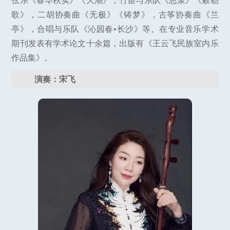
弦乐《春华秋实》《大潮》，竹笛与乐队《思泉》《敕勒
歌》，二胡协奏曲《无极》《铸梦》，古筝协奏曲《兰
亭》，合唱与乐队《沁园春•长沙》等。在专业音乐学术
期刊发表有学术论文十余篇，出版有《王云飞民族室内乐
作品集》。
演奏：宋飞