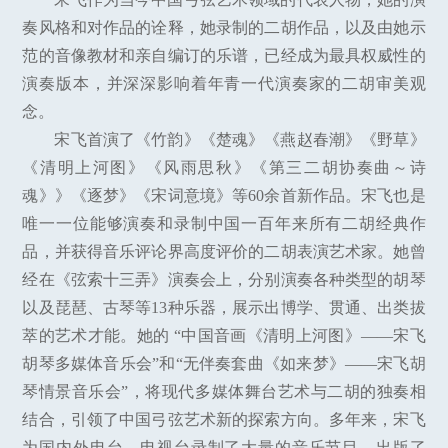
奏风格和对作品的诠释，她录制的二胡作品，以及由她示
范的音像教材和亲自编订的乐谱，已经成为最具权威性的
演奏版本，并深深影响着年青一代演奏家的二胡审美观
念。
宋飞首演了《竹韵》《楚魂》《燕赵春潮》《野草》
《清明上河图》《风雨思秋》《第三二胡协奏曲～诗
魂》》《逐梦》《宋词意境》等60余首新作品。宋飞也是
唯一一位能够演奏和录制中国一百年来所有二胡经典作
品，并获得音乐评论界高度评价的二胡表演艺术家。她曾
经在《弦索十三弄》演奏会上，分别演奏各种类型的胡琴
以及琵琶、古琴等13种乐器，展示出博学、贯通、出类拔
萃的艺术才能。她的 “中国音画《清明上河图》——宋飞
胡琴多媒体音乐会”和“无伴奏套曲《如来梦》——宋飞胡
琴情景音乐会”，将现代多媒体舞台艺术与二胡的独奏相
结合，引领了中国弓弦艺术新的探索方向。多年来，宋飞
为国内外电台、电视台录制了大量的音乐节目，出版了