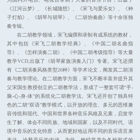
《江河云梦》、《长城随想》、《宋飞与爱乐女》、《种
子灯焰》、《胡琴与胡琴》、《二胡协奏曲》等十余张独
奏专辑。
在二胡教学领域，宋飞编撰和录制有成系统的教材，
其中包括《宋飞二胡教学经典》、《中国二胡名曲指
导》、《怎样演奏二胡》、《中国二胡考级指导》等大量
教学VCD,出版了《胡琴家族演奏入门》专著。宋飞还撰
有《二胡演奏风格类型20种》等学术论文，阐发其二胡演
奏与教学理论。在二胡教学方面，宋飞不断丰富并提升其
父宋国生教授创立的二胡教学法，形成了一整套可谓“手-
脑-心-身-体”的系统化二胡教学法。宋飞还开创了独具特
色的二胡“双语”教学模式，以开放的理念、多元的思维兼
容传统和现代、中国和世界各种音乐风格及元素，启发学
生了解、体会不同民族、地域和国家，以及不同时代、语
境中音乐的文化特质，从而更好地运用不同的音乐语言来
表达、诠释音乐的内涵。为此，她经常举办各种形式的