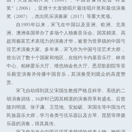
奖”（2006），亚洲十大发烧唱片最佳唱片奖和最佳演奏
奖（2007），杰出民乐演奏家（2017）等重大奖项。
自1995年以来，宋飞在中国以及亚洲、欧洲、北美
洲、澳洲各国举办了多场个人独奏音乐会。因其精湛、高
超而极富艺术表现力的演奏才华，被誉为世界级的中国弓
弦艺术演奏大家。多年来，宋飞作为中国弓弦艺术大师，
曾出访了数十个国家和地区，在纽约卡内基音乐厅、林肯
中心、柏林爱乐大厅、维也纳金色大厅、悉尼歌剧院等音
乐殿堂演奏并传播中国音乐，其演奏受到观众的高度赞
赏。
宋飞自幼得到其父宋国生教授严格且科学、系统的二
胡演奏训练，16岁时已因其精湛的演奏而享有盛名。后曾
随刘明源、张子谦、王范地、安如砺、宋国生等中国当代
民族器乐大师，学习各类弓弦乐器以及古琴、琵琶等弹拨
乐器的演奏，得其真传。
宋飞作为当今中国弓弦艺术领域的代表人物，她的演