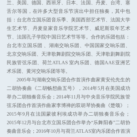
兰、美国、德国、西班牙、日本、法国、丹麦、台湾、塞
舌尔等国，在许多大型音乐节演出中担任独奏，其中包
括：台北市立国乐团音乐季、美国西部艺术节、法国大学
生艺术节、丹麦皇家音乐学院艺术节、威尼斯双年艺术
节、法国孔子学院中国日艺术节等等。合作的乐团包括：
台北市立国乐团 、湖南交响乐团、中国国家交响乐团、
北京交响乐团、天津歌舞剧院交响乐团、天津歌剧舞剧院
民族管弦乐团、荷兰ATLAS 室内乐团、德国AAE亚洲艺
术乐团、黄河交响乐团等等。
2005年与湖南交响乐团合作首演作曲家黄安伦先生的
二胡协奏曲《二胡畅想曲五号》，2014年5月在美国成功
举办二胡独奏音乐会；2014年11月与中央音乐学院民族管
弦乐团合作首演作曲家李博禅的双胡琴协奏曲《楚颂》；
2015年9月在法国蒙彼利埃成功举办二胡独奏音乐会；
2015年12月与台北市立国乐团合作举办“乐舞阳春”二胡协
奏曲音乐会；2016年10月与荷兰ATLAS室内乐团合作首演