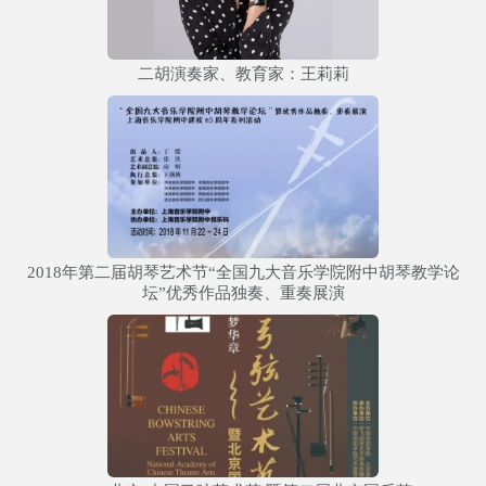
二胡演奏家、教育家：王莉莉
2018年第二届胡琴艺术节“全国九大音乐学院附中胡琴教学论
坛”优秀作品独奏、重奏展演