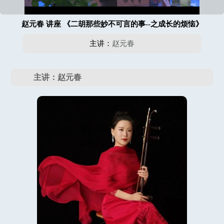
赵元春 讲座 《二胡那些妙不可言的事--之成长的烦恼》
主讲：
赵元春
主讲：赵元春