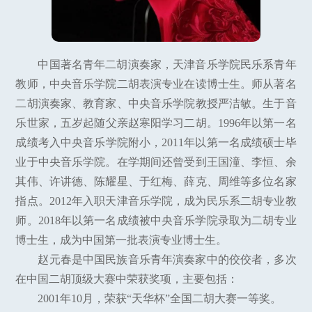
中国著名青年二胡演奏家，天津音乐学院民乐系青年
教师，中央音乐学院二胡表演专业在读博士生。师从著名
二胡演奏家、教育家、中央音乐学院教授严洁敏。生于音
乐世家，五岁起随父亲赵寒阳学习二胡。1996年以第一名
成绩考入中央音乐学院附小，2011年以第一名成绩硕士毕
业于中央音乐学院。在学期间还曾受到王国潼、李恒、余
其伟、许讲德、陈耀星、于红梅、薛克、周维等多位名家
指点。2012年入职天津音乐学院，成为民乐系二胡专业教
师。2018年以第一名成绩被中央音乐学院录取为二胡专业
博士生，成为中国第一批表演专业博士生。
赵元春是中国民族音乐青年演奏家中的佼佼者，多次
在中国二胡顶级大赛中荣获奖项，主要包括：
2001年10月，荣获“天华杯”全国二胡大赛一等奖。