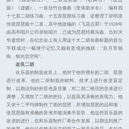
操》《虚籁》、一首丝竹合奏曲《变体新水令》、编有四
十七首二胡练习曲、十五首琵琶练习曲，还整理了崇明派
传统琵琶曲十二首，其中他改编的《飞花点翠》于1928年
由高亭唱片公司录制唱片，已成为琵琶经典乐曲。当刘天
华逝世时，在纪念会上有人用这十大二胡名曲标题的首位
字联成过一幅便于记忆又颇有意境的挽联：“良月苦独
病，烛光悲空闲”。
改良二胡
在乐器的制造改良上，他对于他所擅长的二胡、琵琶
进行改革。他在二胡制造的材料、技术上进行改变及定
制，以期达到好的音色及音量，对二胡二根弦的音准进行
调整，又增加了二胡的把位，以提高其演奏的表现力。他
又依十二平均律制作了新的琵琶，并增加琵琶的品和项，
使琵琶能有准确的音准并能演奏半音阶，他这些音乐器的
改进的进行，也和乐器制作厂商合作发展，以期达到推广
的效果，他自己也曾于北京经营了一家音乐商店，名叫中