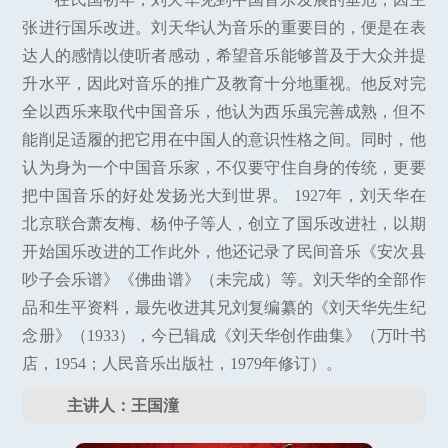
张进行国乐改进。刘天华认为音乐的重要目的，便是在表
达人的感情以使听者感动，希望音乐能够普及于大众并提
升水平，因此对音乐的推广及教育十分地重视。他反对完
全以西乐来取代中国音乐，他认为西乐虽完善成熟，但不
能削足适履的把它用在中国人的意识性格之间。同时，他
认为身为一个中国音乐家，不仅要守住自身的传统，更要
把中国音乐的好处发扬光大到世界。 1927年，刘天华在
北京联合萧友梅、杨仲子等人，创立了国乐改进社，以期
开始国乐改进的工作此外，他还记录了民间音乐《安次县
吵子会乐谱》《佛曲谱》（未完成）等。刘天华的全部作
品和生平资料，最先收进其兄刘复编纂的《刘天华先生纪
念册》（1933），今已辑成《刘天华创作曲集》（万叶书
店，1954；人民音乐出版社，1979年修订）。
主讲人：王国潼