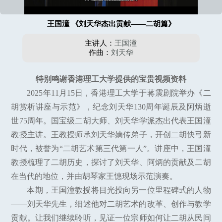
王国潼 《刘天华杰出贡献——二胡篇》
主讲人：
王国潼
作曲：
刘天华
特别鸣谢香港理工大学提供的宝贵视频资料
2025年11月15日，香港理工大学于蒋震剧院举办《二
胡赏析讲座与示范》，纪念刘天华130周年诞辰及阿炳逝
世75周年。国宝级二胡大师、刘天华学派杰出代表王国潼
教授主讲。王教授师承刘天华嫡传弟子，开创二胡快弓新
时代，被誉为“二胡艺术第三代第一人”。讲座中，王国潼
教授梳理了二胡历史，探讨了刘天华、阿炳的贡献及二胡
在当代的地位，并由胡琴家王憓现场示范演奏。
本期，王国潼教授将目光投向另一位里程碑式的人物
——刘天华先生，细述他对二胡艺术的改革、创作与教学
贡献。让我们继续聆听，见证一位宗师如何让二胡从民间