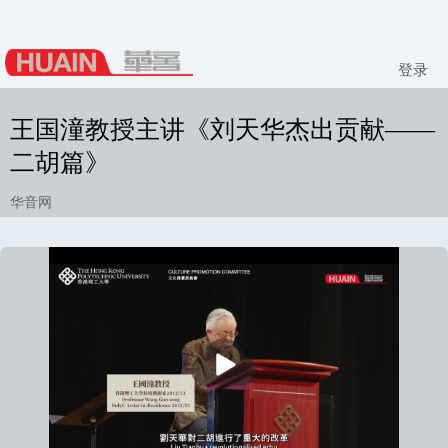
登录
王国潼教授主讲《刘天华杰出贡献——
二胡篇》
华音网
播
放