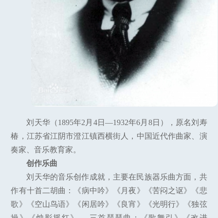
刘天华（1895年2月4日—1932年6月8日），原名刘寿
椿，江苏省江阴市澄江镇西横街人，中国近代作曲家、演
奏家、音乐教育家。
创作乐曲
刘天华的音乐创作成就，主要在民族器乐曲方面，共
作有十首二胡曲：《病中吟》《月夜》《苦闷之讴》《悲
歌》《空山鸟语》《闲居吟》《良宵》《光明行》《独弦
操》《烛影摇红》、 三首琵琶曲：《歌舞引》《改进