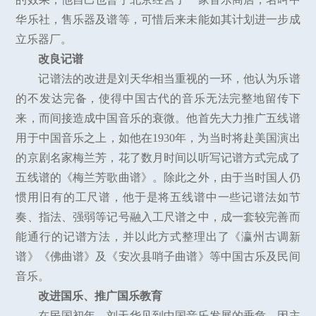
华乐社，售乐器及谱等，可惜后来未能如其计划进一步成
立乐器厂。
改良记谱
记谱法的改进是刘天华相当重视的一环，他认为乐谱
的不发达完备，使得中国古代的音乐无法完整地留传下
来，而间接造成中国音乐的衰微。他首先大力推广五线谱
用于中国音乐之上，如他在1930年，为当时将赴美国演出
的京剧名家梅兰芳，花了数月时间以听写记谱方式完成了
五线谱的《梅兰芳歌曲谱》。除此之外，由于当时国人仍
惯用旧有的工尺谱，他于是将五线谱中一些记谱法如节
奏、指法、强弱等记号融入工尺谱之中，成一套较完善而
能通行的记谱方法，并以此方式整理出了《瀛州古调新
谱》《佛曲谱》及《安次县哨子曲谱》等中国古乐及民间
音乐。
改进国乐、推广国乐教育
在民国初年，刘天华见到中国音乐发展的垂危，因主