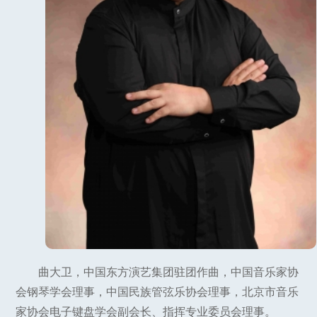
曲大卫，中国东方演艺集团驻团作曲，中国音乐家协
会钢琴学会理事，中国民族管弦乐协会理事，北京市音乐
家协会电子键盘学会副会长、指挥专业委员会理事。