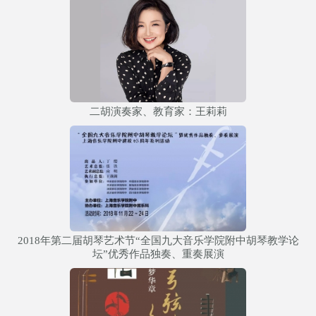
二胡演奏家、教育家：王莉莉
2018年第二届胡琴艺术节“全国九大音乐学院附中胡琴教学论
坛”优秀作品独奏、重奏展演