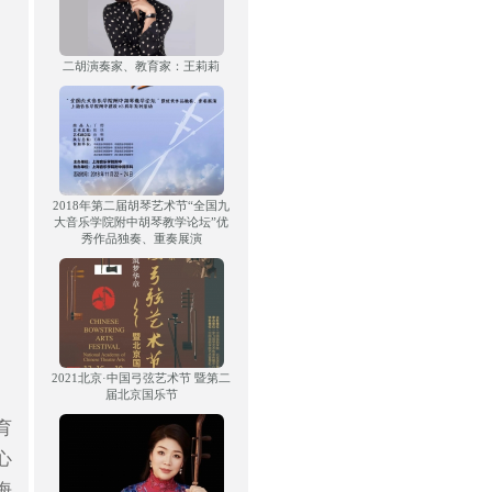
二胡演奏家、教育家：王莉莉
2018年第二届胡琴艺术节“全国九
大音乐学院附中胡琴教学论坛”优
秀作品独奏、重奏展演
2021北京·中国弓弦艺术节 暨第二
届北京国乐节
育
心
海