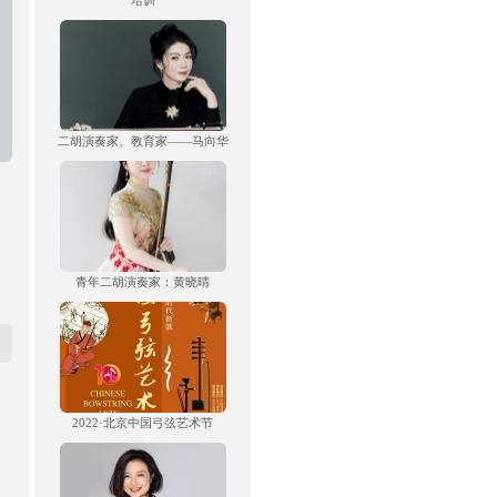
培训
二胡演奏家、教育家——马向华
青年二胡演奏家：黄晓晴
2022·北京中国弓弦艺术节