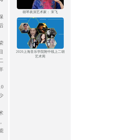
胡琴表演艺术家： 宋飞
保
后
荣
目
2020上海音乐学院附中线上二胡
艺术周
二
年
0
少
术
，
能