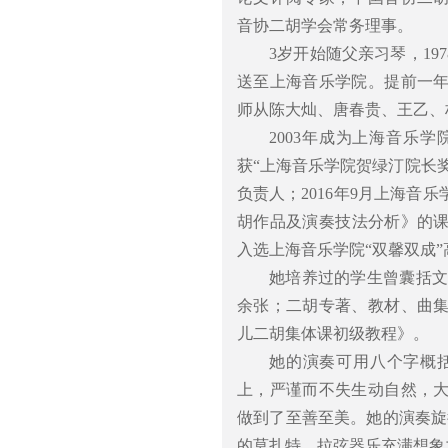
音协二胡学会常务理事。
3岁开始随父亲习琴，19
送至上海音乐学院。提前一
师从陈大灿、唐春贵、王乙、
2003年成为上海音乐
获“上海音乐学院贺绿汀院长奖”
负责人；2016年9月上海
胡作品及演奏技法分析》的课
入选上海音乐学院“双馨双成
她培养过的学生曾囊括文化
余张；二胡专著、教材、曲集
儿二胡集体课初级教程》。
她的演奏可用八个字概
上，严谨而不失生动自然，
做到了至善至美。她的演奏旋
的莫扎特、拉弦器乐充满想象