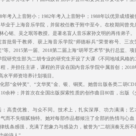
78年考入上音附小；1982年考入上音附中；1988年以优异成绩被
年毕业于上海音乐学院，并留校任教于附中至今。在校期间曾先
林心铭、吴之珉等教授。是著名盲人音乐家孙文明的再传弟子。
学院首批骨干教师、获上海音乐学院“师德标兵”荣誉称号、三次
等。2015第一届、2018第二届上海“胡琴艺术节”执行总监、项
音乐学院研究生部为二胡专业的研究生开设了大课《不同地域风格的
程，并担任主讲，课程的开设在国内音乐学院中属首创；2018
”高水平师资培养计划项目。
部“金钟奖”、“文华奖”金、银、铜奖。她曾出版各类二胡CD1
10余种；并首次在全国出版探索性质的创作曲目80首，出版《
括：高贵优雅、与众不同。技术上，扎实深厚、功力满满；艺
大气而不失细腻独特。她对每部作品都倾注了全部的热情与心血
律线条感强，充满了想象力与感染力，被誉为“二胡演奏无所不
力的诗人”。