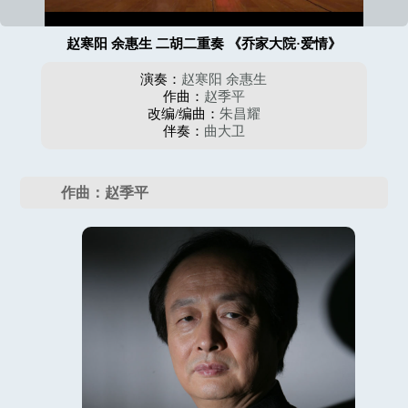
赵寒阳 余惠生 二胡二重奏 《乔家大院·爱情》
演奏：
赵寒阳
余惠生
作曲：
赵季平
改编/编曲：
朱昌耀
伴奏：
曲大卫
作曲：赵季平