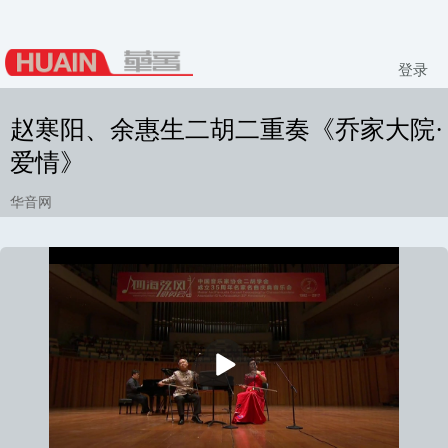
登录
赵寒阳、余惠生二胡二重奏《乔家大院·
爱情》
华音网
播
放