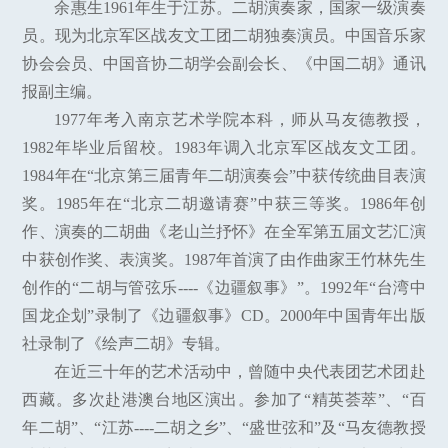
余惠生1961年生于江苏。二胡演奏家，国家一级演奏
员。现为北京军区战友文工团二胡独奏演员。中国音乐家
协会会员、中国音协二胡学会副会长、《中国二胡》通讯
报副主编。
1977年考入南京艺术学院本科，师从马友德教授，
1982年毕业后留校。1983年调入北京军区战友文工团。
1984年在“北京第三届青年二胡演奏会”中获传统曲目表演
奖。1985年在“北京二胡邀请赛”中获三等奖。1986年创
作、演奏的二胡曲《老山兰抒怀》在全军第五届文艺汇演
中获创作奖、表演奖。1987年首演了由作曲家王竹林先生
创作的“二胡与管弦乐----《边疆叙事》”。1992年“台湾中
国龙企划”录制了《边疆叙事》CD。2000年中国青年出版
社录制了《绘声二胡》专辑。
在近三十年的艺术活动中，曾随中央代表团艺术团赴
西藏。多次赴港澳台地区演出。参加了“精英荟萃”、“百
年二胡”、“江苏----二胡之乡”、“盛世弦和”及“马友德教授