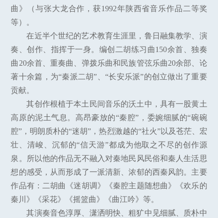
曲》（与张大龙合作，获1992年陕西省音乐作品二等奖
等）。
在近半个世纪的艺术教育生涯里，鲁日融集教学、演
奏、创作、指挥于一身。编创二胡练习曲150余首、独奏
曲20余首、重奏曲、弹拨乐曲和民族管弦乐曲20余部、论
著十余篇，为“秦派二胡”、“长安乐派”的创立做出了重要
贡献。
其创作根植于本土民间音乐的沃土中，具有一股黄土
高原的泥土气息。高昂豪放的“秦腔”，委婉细腻的“碗碗
腔”，明朗质朴的“迷胡”，热烈激越的“社火”以及苍茫、宏
壮、清峻、沉郁的“信天游”都成为他取之不尽的创作源
泉。所以他的作品无不融入对秦地民风民俗和秦人生活思
想的感受，从而形成了一派清新、浓郁的西秦风韵。主要
作品有：二胡曲《迷胡调》《秦腔主题随想曲》《欢乐的
秦川》《采花》《摇篮曲》《曲江吟》等。
其演奏音色淳厚、潇洒明快、粗犷中见细腻、质朴中