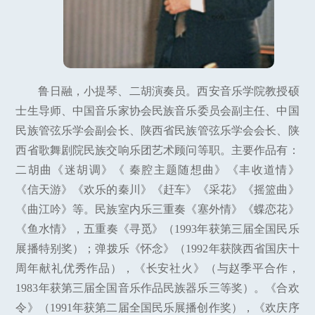
鲁日融，小提琴、二胡演奏员。西安音乐学院教授硕
士生导师、中国音乐家协会民族音乐委员会副主任、中国
民族管弦乐学会副会长、陕西省民族管弦乐学会会长、陕
西省歌舞剧院民族交响乐团艺术顾问等职。主要作品有：
二胡曲《迷胡调》《 秦腔主题随想曲》《丰收道情》
《信天游》《欢乐的秦川》《赶车》《采花》《摇篮曲》
《曲江吟》等。民族室内乐三重奏《塞外情》《蝶恋花》
《鱼水情》，五重奏《寻觅》（1993年获第三届全国民乐
展播特别奖）；弹拨乐《怀念》（1992年获陕西省国庆十
周年献礼优秀作品），《长安社火》（与赵季平合作，
1983年获第三届全国音乐作品民族器乐三等奖）。《合欢
令》（1991年获第二届全国民乐展播创作奖），《欢庆序