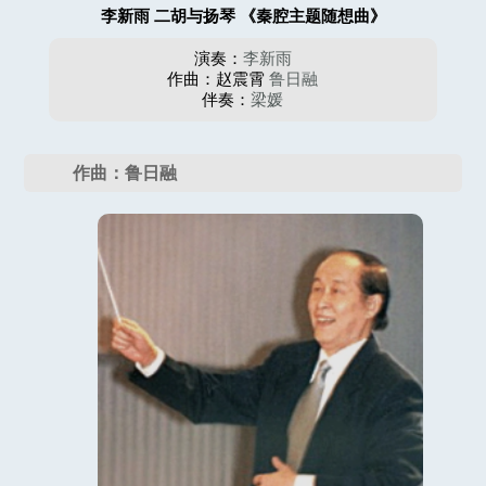
李新雨 二胡与扬琴 《秦腔主题随想曲》
演奏：
李新雨
作曲：赵震霄
鲁日融
伴奏：
梁媛
作曲：鲁日融