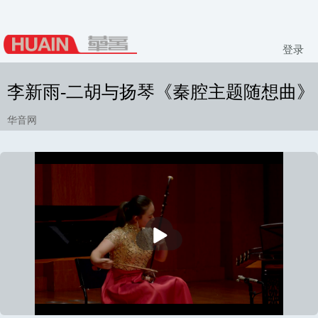
登录
李新雨-二胡与扬琴《秦腔主题随想曲》
华音网
播
放