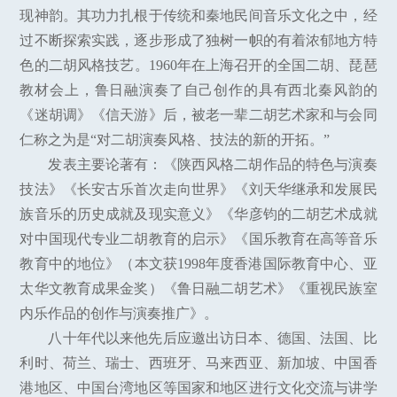
现神韵。其功力扎根于传统和秦地民间音乐文化之中，经
过不断探索实践，逐步形成了独树一帜的有着浓郁地方特
色的二胡风格技艺。1960年在上海召开的全国二胡、琵琶
教材会上，鲁日融演奏了自己创作的具有西北秦风韵的
《迷胡调》《信天游》后，被老一辈二胡艺术家和与会同
仁称之为是“对二胡演奏风格、技法的新的开拓。”
发表主要论著有：《陕西风格二胡作品的特色与演奏
技法》《长安古乐首次走向世界》《刘天华继承和发展民
族音乐的历史成就及现实意义》《华彦钧的二胡艺术成就
对中国现代专业二胡教育的启示》《国乐教育在高等音乐
教育中的地位》（本文获1998年度香港国际教育中心、亚
太华文教育成果金奖）《鲁日融二胡艺术》《重视民族室
内乐作品的创作与演奏推广》。
八十年代以来他先后应邀出访日本、德国、法国、比
利时、荷兰、瑞士、西班牙、马来西亚、新加坡、中国香
港地区、中国台湾地区等国家和地区进行文化交流与讲学