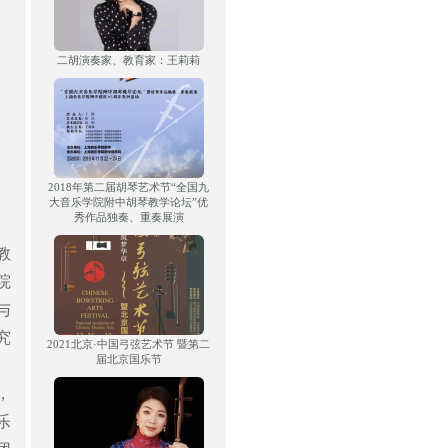
二胡演奏家、教育家：王莉莉
2018年第二届胡琴艺术节“全国九
大音乐学院附中胡琴教学论坛”优
秀作品独奏、重奏展演
教
院
与
究
2021北京·中国弓弦艺术节 暨第二
届北京国乐节
，
乐