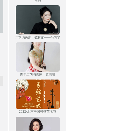
培训
二胡演奏家、教育家——马向华
青年二胡演奏家：黄晓晴
2022·北京中国弓弦艺术节