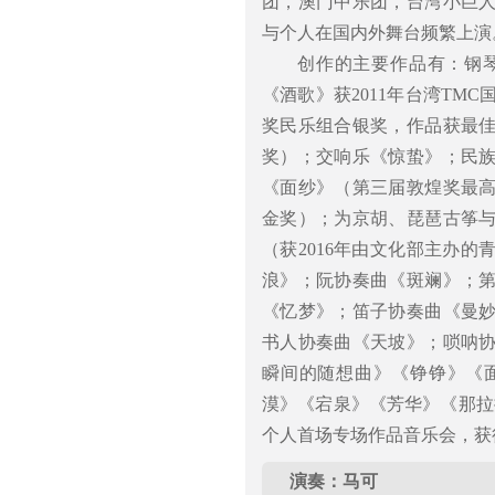
团，澳门中乐团，台湾小巨
与个人在国内外舞台频繁上演
创作的主要作品有：钢
《酒歌》获2011年台湾TM
奖民乐组合银奖，作品获最
奖）；交响乐《惊蛰》；民
《面纱》（第三届敦煌奖最
金奖）；为京胡、琵琶古筝
（获2016年由文化部主办
浪》；阮协奏曲《斑斓》；
《忆梦》；笛子协奏曲《曼
书人协奏曲《天坡》；唢呐
瞬间的随想曲》《铮铮》《
漠》《宕泉》《芳华》《那拉
个人首场专场作品音乐会，获
演奏：马可