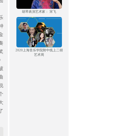
团
胡琴表演艺术家： 宋飞
乐
钟
金
奏
2020上海音乐学院附中线上二胡
奖
艺术周
》
破
曲
说
个
大
了