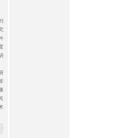
刘
究
外
度
胡
演
等
康
民
术