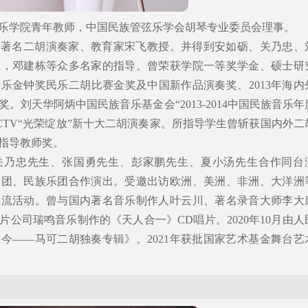
乐学院青年教师，中国民族管弦乐学会胡琴专业委员会理事。
、著名二胡演奏家、教育家宋飞教授。并得到安如砺、关乃忠、
维，邓建栋等众多名家的指导。曾荣获学院一等奖学金、硕士研
乐金钟奖民乐二胡比赛金奖及中国新作品演奏奖、2013年海内
。刘天华阿炳中国民族音乐基金会“2013-2014中国民族音乐年
CCTV“光荣绽放”新十大二胡演奏家。所指导学生曾斩获国内外二
指导教师奖。
关乃忠先生、张国勇先生、彭家鹏先生、夏小汤先生合作同台
乐团、民族乐团合作演出。受邀出访欧洲、美洲、非洲、大洋洲
交流活动。曾与国内著名音乐制作人叶云川、著名录音大师李大
公司瑞鸣音乐制作的《天人合一》CD唱片。2020年10月由人
今——马可二胡独奏专辑》。2021年获批国家艺术基金舞台艺