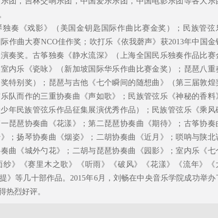
人乐团，吉林交响乐团，中国爱乐乐团，中国电影乐团等各大乐
。
琴独奏《戏影》（美国金钥匙国际作曲比赛金奖）；民族管弦
C国际作曲大赛NCO佳作奖；吹打乐《依我磬声》获2013年中国金
佳演奏奖。古筝独奏《静水流深》（上海全国民乐独奏作品比赛
族室内乐《瓷咏》（新加坡国际华乐作曲比赛金奖）；琵琶八重
高奖特别奖）；琵琶与吉他《七个瞬间的随想曲》（第三届敦煌
与乐队而作的三重协奏曲《声如歌》；民族管弦乐《神秘的香料
的青少年民族管弦乐作品征集展演优秀作品）；民族管弦乐《乘风
第一琵琶协奏曲《花漾》；第二琵琶协奏曲《期待》；古筝协奏
妙》；扬琴协奏曲《烟姿》；二胡协奏曲《近月》；唢呐与陕北
协奏曲《城外勺花》；二胡与琵琶协奏曲《园影》；室内乐《七
面纱》《赛里木之歌》《听雨》《破风》《花漾》《流年》《
提》等几十部作品。2015年6月，刘畅在中央音乐学院成功举办
得热烈好评。