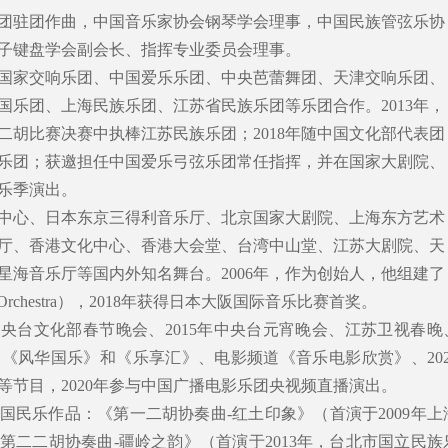
团驻团作曲，中国音乐家协会钢琴学会理事，中国民族管弦乐协
子键盘学会副会长、指挥专业委员会理事。
国家交响乐团、中国爱乐乐团、中央芭蕾舞团、天津交响乐团、
国乐团、上海民族乐团、江苏省民族乐团等乐团合作。2013年，
二胡比赛决赛中执棒江苏民族乐团；2018年随中国文化部代表团
乐团；获邀担任中国爱乐弓弦乐团常任指挥，并在国家大剧院、
乐季演出。
中心、日本东京三得利音乐厅、北京国家大剧院、上海东方艺术
厅、香港文化中心、香港大会堂、台湾中山堂、江苏大剧院、天
星海音乐厅等国内外知名舞台。2006年，作为创始人，他组建了
r Orchestra），2018年获得日本大阪国际音乐比赛首奖。
中央台文化部春节晚会、2015年中央台元宵晚会、江苏卫视春晚
《风华国乐》和《乐享汇》、电影频道《音乐电影欣赏》、202
等节目，2020年参与中国广播电影乐团央视频直播演出。
国民乐作品：《第一二胡协奏曲-红土印象》（首演于2009年上
第二二胡协奏曲-疆岭之韵》（首演于2013年，台北市国立民族