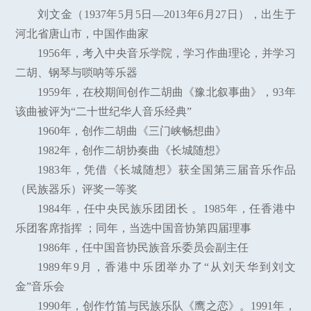
刘文金（1937年5月5日—2013年6月27日），出生于
河北省唐山市，中国作曲家
1956年，考入中央音乐学院，学习作曲理论，并学习
二胡、钢琴与唢呐等乐器
1959年，在校期间创作二胡曲《豫北叙事曲》，93年
该曲被评为“二十世纪华人音乐经典”
1960年，创作二胡曲《三门峡畅想曲》
1982年，创作二胡协奏曲《长城随想》
1983年，凭借《长城随想》获全国第三届音乐作品
（民族器乐）评奖一等奖
1984年，任中央民族乐团团长 。1985年，任香港中
乐团客席指挥 ；同年，当选中国音协第四届理事
1986年，任中国音协民族音乐委员会副主任
1989年9月，香港中乐团举办了“从刘天华到刘文
金”音乐会
1990年，创作竹笛与民族乐队《鹰之恋》。1991年，