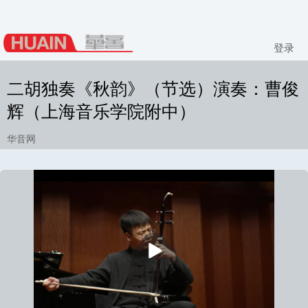
登录
二胡独奏《秋韵》（节选）演奏：曹俊
辉（上海音乐学院附中）
华音网
播
放