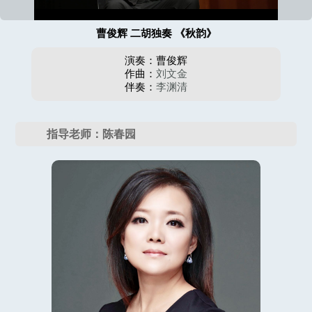
曹俊辉 二胡独奏 《秋韵》
演奏：曹俊辉
作曲：
刘文金
伴奏：
李渊清
指导老师：陈春园