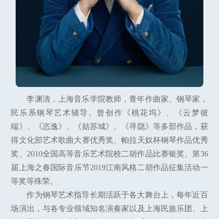
李渊清，上海音乐学院教师，青年作曲家、钢琴家，
民乐系钢琴艺术辅导。曾创作《桃花坞》、《云梦彼
端》、《恣逸》、《姑苏城》、《寻隐》等多部作品，获
得文化部艺术歌曲大赛优秀奖、帕拉天奴杯钢琴作品优秀
奖、2010全国高等音乐艺术院校二胡作品比赛银奖、第36
届上海之春国际音乐节2019江南风格二胡作品征集活动一
等奖等殊荣。
作为钢琴艺术指导长期活跃于各大舞台上，每年近百
场演出，与各专业领域知名演奏家以及上海民族乐团、上