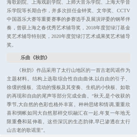
海歌剧院、上海戏剧学院、上师大音乐学院、上海大学音
乐学院等长期合作，并多次担任金钟奖、文华奖、CCTV
中国器乐大赛等重要赛事的参赛选手及展演评委的钢琴伴
奏，曾获上海之春优秀艺术辅导奖，2018年度贺绿汀基金
奖艺术辅导特别奖，2020年度贺绿汀艺术成果奖艺术辅导
奖。
乐曲《秋韵》
《秋韵》作品采用了太行山地区的一首古老民谣作为
主题材料。结构上选取综合性自由曲体,以自由的引子、
徐缓的慢板、流动的慢板及其变奏、生机的小快板、如歌
的再现和自由的尾声等部分完成全曲。“秋天,是个收获的
季节,大自然的色彩也格外丰富。种种思绪和情调,重重欣
喜和惆帐如同大自然那样交织融汇在一起,年复一年地无
限重叠和延伸着。这些深沉的生态韵律,早已渗透在太行
山古老的歌谣里”。