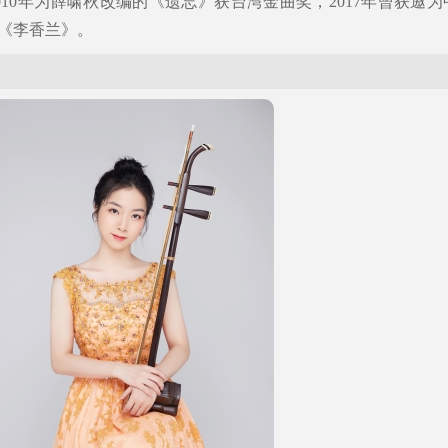
10年为薛啸秋改编的《遗忘》获台湾金曲奖，2017年曾获邀为
《李香兰》。