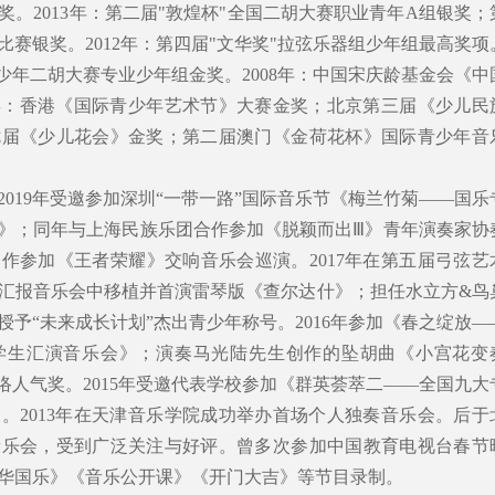
。2013年：第二届"敦煌杯"全国二胡大赛职业青年A组银奖；
赛银奖。2012年：第四届"文华奖"拉弦乐器组少年组最高奖项
"青少年二胡大赛专业少年组金奖。2008年：中国宋庆龄基金会《中
7年：香港《国际青少年艺术节》大赛金奖；北京第三届《少儿民
七届《少儿花会》金奖；第二届澳门《金荷花杯》国际青少年音
、2019年受邀参加深圳“一带一路”国际音乐节《梅兰竹菊——国乐
》；同年与上海民族乐团合作参加《脱颖而出Ⅲ》青年演奏家协
作参加《王者荣耀》交响音乐会巡演。2017年在第五届弓弦艺
汇报音乐会中移植并首演雷琴版《查尔达什》；担任水立方&鸟
予“未来成长计划”杰出青少年称号。2016年参加《春之绽放—
学生汇演音乐会》；演奏马光陆先生创作的坠胡曲《小宫花变
络人气奖。2015年受邀代表学校参加《群英荟萃二——全国九大
。2013年在天津音乐学院成功举办首场个人独奏音乐会。后于
音乐会，受到广泛关注与好评。曾多次参加中国教育电视台春节
华国乐》《音乐公开课》《开门大吉》等节目录制。