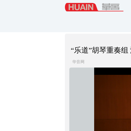
“乐道”胡琴重奏组
华音网