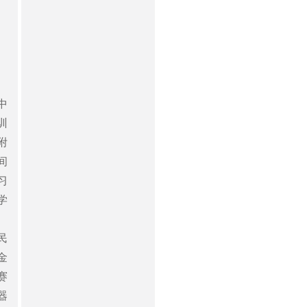
中
训
附
间
习
学
民
金
赛
器