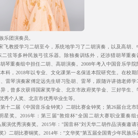
族乐团演奏员。
家宋飞教授学习二胡至今，系统地学习了二胡演奏，以及高胡、
东二弦等多种民族弓弦乐器。除独奏训练外，还涉猎胡琴重奏
”胡琴重奏组中担任二胡、高胡演奏。2008年考入中国音乐学院
院本科，2018年以专业、文化课第一名保送本院研究生。在校期
生、雷琴演奏家傅定远先生研习坠胡、雷琴，跟随许讲德老师学
优异，曾多次获得国家奖学金、北京市政府奖学金、三好学生、
优秀个人奖、北京市优秀毕业生等。
年：第十二届《中国音乐金钟奖》二胡比赛金钟奖；第26届台北市
星奖。2016年：第三届"敦煌杯"全国二胡大赛职业重奏组
品展演优秀演奏奖。2015年："国音杯"刘天华二胡作品演奏邀请
》二胡比赛铜奖。2014年："文华奖"第五届全国青少年民族乐