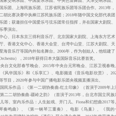
国家交响乐团、中国爱乐乐团、中央芭蕾舞团、天津交响乐团、
国乐团、上海民族乐团、江苏省民族乐团等乐团合作。2013年，
二胡比赛决赛中执棒江苏民族乐团；2018年随中国文化部代表团
乐团；获邀担任中国爱乐弓弦乐团常任指挥，并在国家大剧院、
乐季演出。
中心、日本东京三得利音乐厅、北京国家大剧院、上海东方艺术
厅、香港文化中心、香港大会堂、台湾中山堂、江苏大剧院、天
星海音乐厅等国内外知名舞台。2006年，作为创始人，他组建了
r Orchestra），2018年获得日本大阪国际音乐比赛首奖。
中央台文化部春节晚会、2015年中央台元宵晚会、江苏卫视春晚
《风华国乐》和《乐享汇》、电影频道《音乐电影欣赏》、202
等节目，2020年参与中国广播电影乐团央视频直播演出。
国民乐作品：《第一二胡协奏曲-红土印象》（首演于2009年上
第二二胡协奏曲-疆岭之韵》（首演于2013年，台北市国立民族
等。室内乐作品：人生如戏、开门儿、Fiona和幻想曲2017等
琴奏鸣曲》、《第一钢琴三重奏》、电影《鸟巢》、《我的