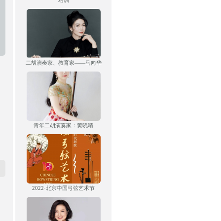
培训
二胡演奏家、教育家——马向华
青年二胡演奏家：黄晓晴
2022·北京中国弓弦艺术节