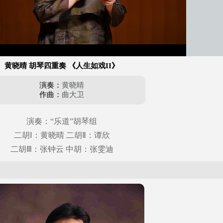
黄晓晴 胡琴四重奏 《人生如戏II》
演奏：
黄晓晴
作曲：
曲大卫
演奏：“乐道”胡琴组
二胡Ⅰ：黄晓晴 二胡Ⅱ：谭欣
二胡Ⅲ：张钟云 中胡：张雯迪