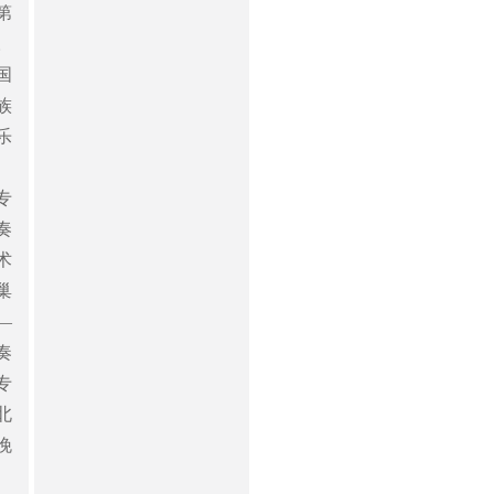
第
。
国
族
乐
专
奏
术
巢
—
奏
专
北
晚