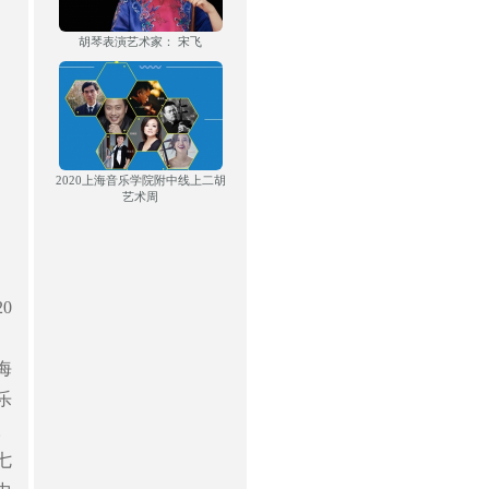
胡琴表演艺术家： 宋飞
2020上海音乐学院附中线上二胡
艺术周
、
0
海
乐
。
七