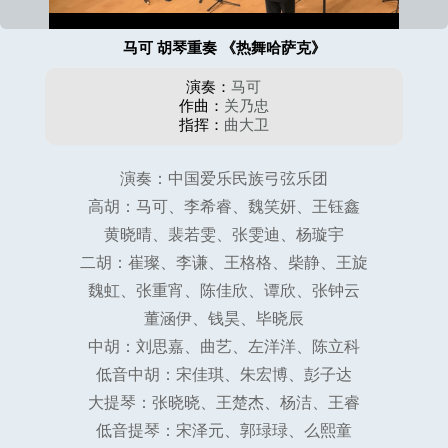
马可 胡琴重奏 《热舞哈萨克》
演奏：
马可
作曲：
关乃忠
指挥：
曲大卫
演奏：中国爱乐民族弓弦乐团
高胡：马可、李希睿、魏笑妍、王钰鑫
黄晓晴、裴若雯、张雯迪、杨璇宇
二胡：崔璨、李谦、王格格、柴静、王旋
魏虹、张重宵、陈佳欣、谭欣、张钟云
董涵伊、钱昊、毕晓辰
中胡：刘思嘉、曲艺、左洋洋、陈立科
低音中胡：宋佳琪、朱宏博、彭子达
大提琴：张晓晓、王楚杰、杨洁、王睿
低音提琴：宋泽元、郭琭琭、么熙童