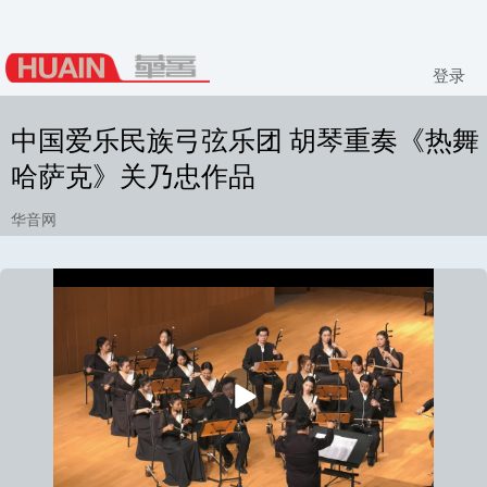
登录
中国爱乐民族弓弦乐团 胡琴重奏《热舞
哈萨克》关乃忠作品
华音网
播
放