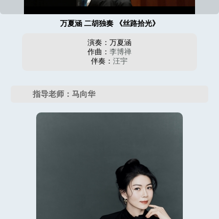
万夏涵 二胡独奏 《丝路拾光》
演奏：万夏涵
作曲：
李博禅
伴奏：
汪宇
指导老师：马向华