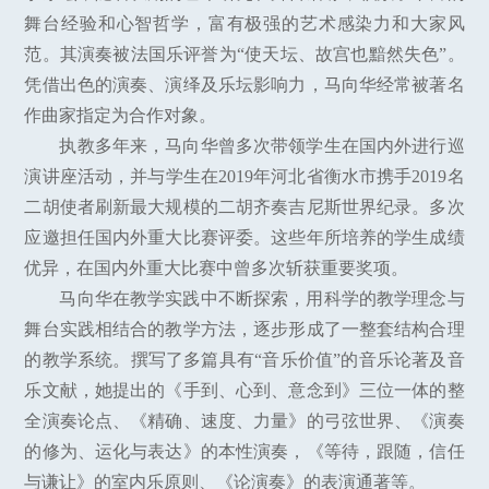
舞台经验和心智哲学，富有极强的艺术感染力和大家风
范。其演奏被法国乐评誉为“使天坛、故宫也黯然失色”。
凭借出色的演奏、演绎及乐坛影响力，马向华经常被著名
作曲家指定为合作对象。
执教多年来，马向华曾多次带领学生在国内外进行巡
演讲座活动，并与学生在2019年河北省衡水市携手2019名
二胡使者刷新最大规模的二胡齐奏吉尼斯世界纪录。多次
应邀担任国内外重大比赛评委。这些年所培养的学生成绩
优异，在国内外重大比赛中曾多次斩获重要奖项。
马向华在教学实践中不断探索，用科学的教学理念与
舞台实践相结合的教学方法，逐步形成了一整套结构合理
的教学系统。撰写了多篇具有“音乐价值”的音乐论著及音
乐文献，她提出的《手到、心到、意念到》三位一体的整
全演奏论点、《精确、速度、力量》的弓弦世界、《演奏
的修为、运化与表达》的本性演奏，《等待，跟随，信任
与谦让》的室内乐原则、《论演奏》的表演通著等。