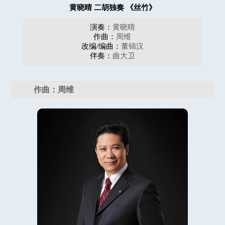
黄晓晴 二胡独奏 《丝竹》
演奏：
黄晓晴
作曲：
周维
改编/编曲：
董锦汉
伴奏：
曲大卫
作曲：周维