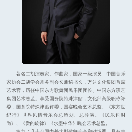
著名二胡演奏家、作曲家，国家一级演员，中国音乐
家协会二胡学会常务副会长兼秘书长，万达文化集团首席
艺术官，历任中国东方歌舞团民乐团团长、中国东方演艺
集团艺术总监。享受国务院特殊津贴，文化部高级职称评
委，国务院特殊津贴评委，国宴晚会艺术总监。《东方世
纪行》世界风情音乐会总策划、总导演。《民乐也时
尚》、《爱的旋律》《水墨中华》晚会艺术总监。
策划了几十台国内外大型歌舞晚会和驻场秀，具有丰