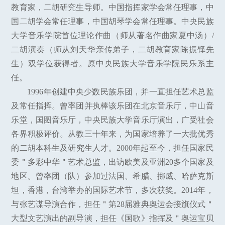
教育家，二胡研究生导师。中国指挥家学会常任理事，中
国二胡学会常任理事，中国胡琴学会常任理事。中央民族
大学音乐学院首位理论作曲（师从著名作曲家夏中汤）/
二胡演奏（师从刘天华亲传弟子，二胡教育家陈振铎先
生）双学位获得者。原中央民族大学音乐学院民乐系主
任。
1996年创建中央少数民族乐团，并一直担任艺术总监
及常任指挥。曾率团并执棒该乐团在北京音乐厅，中山音
乐堂，国图音乐厅，中央民族大学音乐厅演出，广受社会
各界积极评价。从教三十年来，为国家培养了一大批优秀
的二胡本科生及研究生人才。2000年起至今，担任国家民
委＂多彩中华＂艺术总监，出访欧美及亚洲20多个国家及
地区。曾率团（队）参加过法国、希腊、挪威、哈萨克斯
坦，香港，台湾举办的国际艺术节，多次获奖。2014年，
与张艺谋导演合作，担任＂第28届雅典奥运会接旗仪式＂
大型文艺演出的副导演，担任《国歌》指挥及＂奥运宝贝