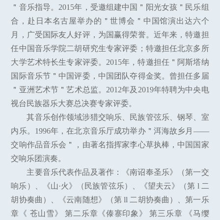
＂音乐指导。2015年，受邀组建中国＂阳光女孩＂民乐组
合，赴日本名古屋举办的＂世博会＂中国馆演出达六个
月，广受国际友人好评，为国赢得荣誉。近年来，特邀担
任中国音乐学院二胡研究生专家评委；特邀担任北京多所
大学艺术特长生专家评委。2015年，特邀担任＂阿斯塔纳
国际音乐节＂中国评委，中国团队夺得金奖。曾担任多届
＂亚洲艺术节＂艺术总监。2012年及2019年特聘为中央电
视台民族器乐大赛总决赛专家评委。
其音乐创作领域涉猎交响乐、民族管弦乐、钢琴、室
内乐。1996年，在北京音乐厅成功举办＂洱海故乡月——
交响作品音乐会＂，由著名指挥家李心草执棒，中国国家
交响乐团演奏。
主要音乐代表作品及著作：《南诏奉圣乐》（第一交
响乐）、《山·火》（民族管弦乐）、《望夫云》（第 l 二
胡协奏曲）、《云南随想》（第 ll 二胡协奏曲）、第一乐
章《 苍山雪》 第二乐章《傣寨印象》 第三乐章 《马缨