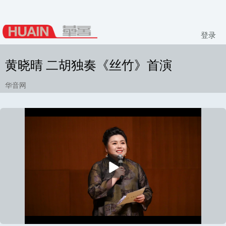
登录
黄晓晴 二胡独奏《丝竹》首演
华音网
播
放