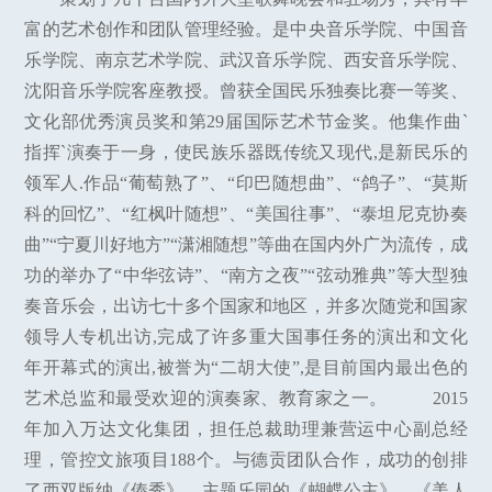
富的艺术创作和团队管理经验。是中央音乐学院、中国音
乐学院、南京艺术学院、武汉音乐学院、西安音乐学院、
沈阳音乐学院客座教授。曾获全国民乐独奏比赛一等奖、
文化部优秀演员奖和第29届国际艺术节金奖。他集作曲`
指挥`演奏于一身，使民族乐器既传统又现代,是新民乐的
领军人.作品“葡萄熟了”、“印巴随想曲”、“鸽子”、“莫斯
科的回忆”、“红枫叶随想”、“美国往事”、“泰坦尼克协奏
曲”“宁夏川好地方”“潇湘随想”等曲在国内外广为流传，成
功的举办了“中华弦诗”、“南方之夜”“弦动雅典”等大型独
奏音乐会，出访七十多个国家和地区，并多次随党和国家
领导人专机出访,完成了许多重大国事任务的演出和文化
年开幕式的演出,被誉为“二胡大使”,是目前国内最出色的
艺术总监和最受欢迎的演奏家、教育家之一。 2015
年加入万达文化集团，担任总裁助理兼营运中心副总经
理，管控文旅项目188个。与德贡团队合作，成功的创排
了西双版纳《傣秀》、主题乐园的《蝴蝶公主》、《美人