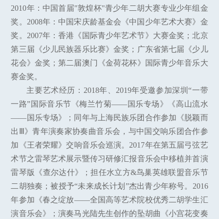
2010年：中国首届"敦煌杯"青少年二胡大赛专业少年组金
奖。2008年：中国宋庆龄基金会《中国少年艺术大赛》金
奖。2007年：香港《国际青少年艺术节》大赛金奖；北京
第三届《少儿民族器乐比赛》金奖；广东省第七届《少儿
花会》金奖；第二届澳门《金荷花杯》国际青少年音乐大
赛金奖。
主要艺术经历：2018年、2019年受邀参加深圳“一带
一路”国际音乐节《梅兰竹菊——国乐专场》《高山流水
——国乐专场》；同年与上海民族乐团合作参加《脱颖而
出Ⅲ》青年演奏家协奏曲音乐会，与中国交响乐团合作参
加《王者荣耀》交响音乐会巡演。2017年在第五届弓弦艺
术节之雷琴艺术展示暨传习研修汇报音乐会中移植并首演
雷琴版《查尔达什》；担任水立方&鸟巢英雄联盟音乐节
二胡独奏；被授予“未来成长计划”杰出青少年称号。2016
年参加《春之绽放——全国高等艺术院校优秀二胡学生汇
演音乐会》；演奏马光陆先生创作的坠胡曲《小宫花变奏