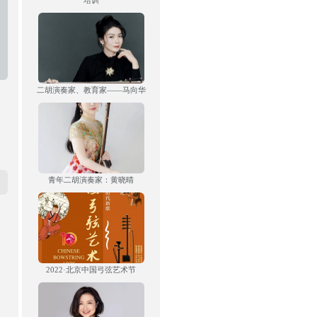
培训
二胡演奏家、教育家——马向华
青年二胡演奏家：黄晓晴
2022·北京中国弓弦艺术节