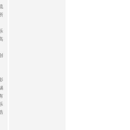
流
所
乐
高
创
影
锡
有
乐
浩