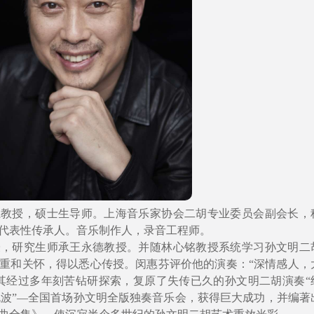
系教授，硕士生导师。上海音乐家协会二胡专业委员会副会长，
代表性传承人。音乐制作人，录音工程师。
授，研究生师承王永德教授。并随林心铭教授系统学习孙文明二
重和关怀，得以悉心传授。闵惠芬评价他的演奏：“深情感人，
其经过多年刻苦钻研探索，复原了失传已久的孙文明二胡演奏“
方流波”—全国首场孙文明全版独奏音乐会，获得巨大成功，并编著