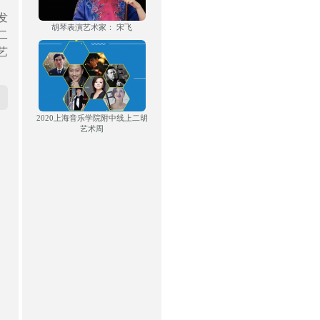
发
胡琴表演艺术家： 宋飞
二
艺
2020上海音乐学院附中线上二胡
艺术周