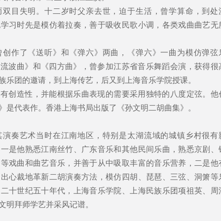
而双目失明。十二岁时父亲去世，迫于生活，曾学算命，到处
他学习时先是模仿着拉奏，善于吸收民歌小调，各类戏曲曲艺无
曾创作了《送听》和《弹六》两曲，《弹六》一曲为模仿弹弦
的《流波曲》和《四方曲》，曾参加江苏省音乐舞蹈会演，获得很
海民族乐团的邀请，到上海传艺，后又到上海音乐学院授课。
富有创造性，并能根据乐曲表现的需要采用独特的八度定弦。他
》是代表作。香港上海书局出版了《孙文明二胡曲集》。
其演奏艺术当时在江南地区，特别是太湖流域的城镇乡村很有
，一是他熟悉江南丝竹、广东音乐和其他民间乐曲，熟悉京剧、
词等戏曲和曲艺音乐，并善于从中吸取丰富的音乐营养，二是他
别出心裁地革新二胡演奏方法，模仿四胡、琵琶、三弦、洞箫等
。二十世纪五十年代，上海音乐学院、上海民族乐团项祖英、周
文明拜师学艺并采风记谱。