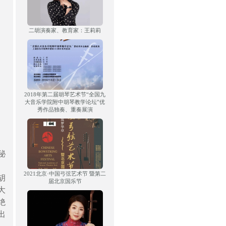
二胡演奏家、教育家：王莉莉
2018年第二届胡琴艺术节“全国九
大音乐学院附中胡琴教学论坛”优
秀作品独奏、重奏展演
秘
2021北京·中国弓弦艺术节 暨第二
胡
届北京国乐节
大
绝
出