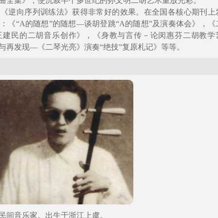
曲全集》，使沉寂半个多世纪的孙文明二胡艺术重放光彩。
的《逆向序列训练法》获得非常好的效果。在全国各核心期刊上
：《“A的随想”的随想—谈胡登跳“A的随想”及演奏体会》，《
与王建民的二胡音乐创作》，《身教与言传－论闵惠芬二胡教学
与再发现—《二琴光亮》演奏“绝技”复原札记》等等。
2）：民间音乐家。出生于浙江上虞。