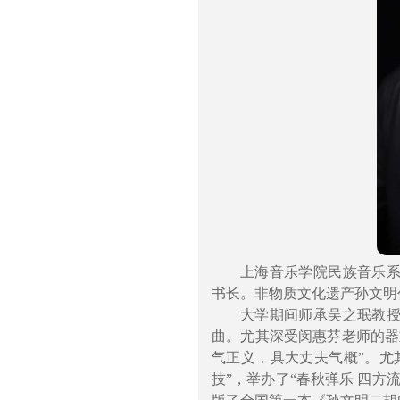
上海音乐学院民族音乐
书长。非物质文化遗产孙文明
大学期间师承吴之珉教
曲。尤其深受闵惠芬老师的器
气正义，具大丈夫气概”。尤
技”，举办了“春秋弹乐 四