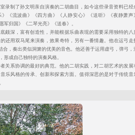
录音室录制了孙文明亲自演奏的二胡曲目，如今这些录音资料已经
乐》《流波曲》《四方曲》《人静安心》《送听》《夜静萧声
愿军归国》《二琴光亮》《送春》。
功底颇深，富有创造性，并能根据乐曲表现的需要采用独特的八
有的还用双马尾来演奏，效果奇特，另有一番情趣。他在运弓走
巧妙结合，奏出类似洞箫的优美的音色。他还善于运用虚弓，弹弓，
，形成自己独特的演奏风格。
二者关系协调的最好的典范。他的二胡实践，对二胡艺术的发展
统音乐风格的传承、创新和探索方面。值得深思的是对于传统音
。