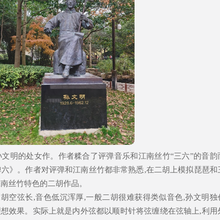
是孙文明的处女作。作者糅合了评弹音乐和江南丝竹“三六”的音韵
弹六》。作者对评弹和江南丝竹都非常熟悉,在二胡上模拟琵琶和
江南丝竹特色的二胡作品。
胡空弦长,音色低沉浑厚,一般二胡很难获得类似音色,孙文明独
了理想效果。实际上就是内外弦都以顺时针将弦缠绕在弦轴上,利用