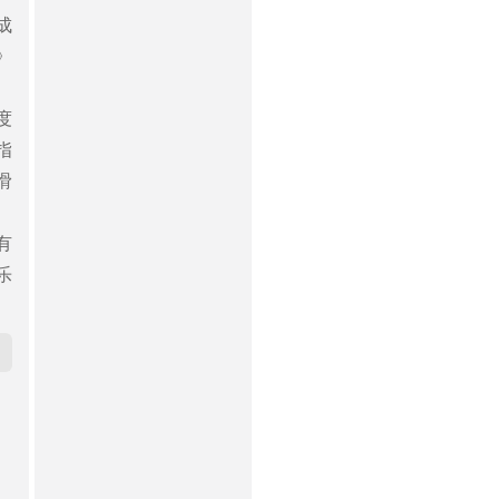
成
》
度
指
滑
有
乐