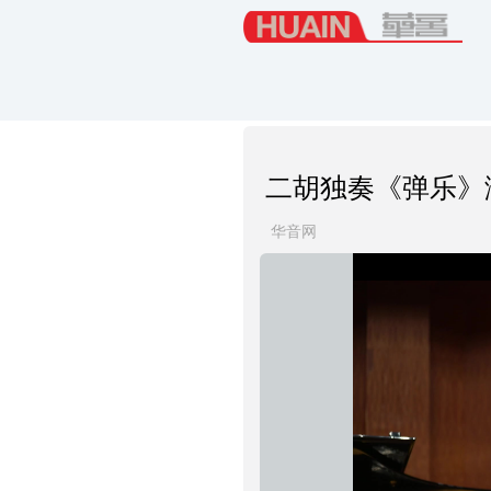
二胡独奏《弹乐》
华音网