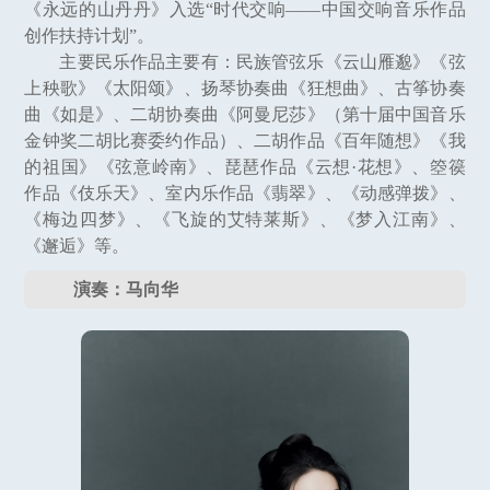
《永远的山丹丹》入选“时代交响——中国交响音乐作品
创作扶持计划”。
主要民乐作品主要有：民族管弦乐《云山雁邈》《弦
上秧歌》《太阳颂》、扬琴协奏曲《狂想曲》、古筝协奏
曲《如是》、二胡协奏曲《阿曼尼莎》（第十届中国音乐
金钟奖二胡比赛委约作品）、二胡作品《百年随想》《我
的祖国》《弦意岭南》、琵琶作品《云想·花想》、箜篌
作品《伎乐天》、室内乐作品《翡翠》、《动感弹拨》、
《梅边四梦》、《飞旋的艾特莱斯》、《梦入江南》、
《邂逅》等。
演奏：马向华