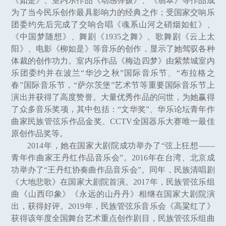
《如是》、室内乐作品《动感弹拨》、《翡翠》等作品成
为了当今民乐创作最具影响力的经典之作；受国家交响乐
团委约先后完成了交响合唱《魂系山河之硝烟如虹》、
《中国梦随想》、舞剧《1935之舞》、歌舞剧《云上太
阳》、电影《柳如是》等音乐的创作，显示了她驾驭各种
体裁的创作功力。室内乐作品《梅边四梦》由紫禁城室内
乐团委约并在波兰“华沙之秋”国际音乐节、“布拉格之
春”国际音乐节，“萨尔茨堡”艺术节等重要国际音乐节上
演出并获得了高度赞誉。大量优秀作品的问世，为她赢得
了众多音乐奖项，其中包括：“文华奖”、华乐论坛青年作
曲家民族管弦乐作品金奖、CCTV全国器乐大赛唯一最佳
原创作品奖等。
2014年，她在国家大剧院成功举办了“弦上狂想——
青年作曲家王丹红作品音乐会”。2016年在台湾、北京成
功举办了“王丹红协奏曲作品音乐会”。同年，民族清唱剧
《大地悲歌》在国家大剧院首演。2017年，民族管弦乐组
曲《山西印象》《永远的山丹丹》相继在国家大剧院演
出，获得好评。2019年，民族管弦乐音乐会《高粱红了》
获得该年度全国舞台艺术重点创作剧目，民族管弦乐组曲