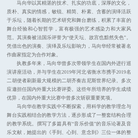
马向华以其精湛的技术、扎实的功底，深厚的文化，
质朴、真实的情感，敏锐、精简、朴素、含蓄的演绎活跃
于乐坛，随着长期的艺术研究和舞台磨练，积累了丰富的
舞台经验和心智哲学，富有极强的艺术感染力和大家风
范。其演奏被法国乐评誉为“使天坛、故宫也黯然失色”。
凭借出色的演奏、演绎及乐坛影响力，马向华经常被著名
作曲家指定为合作对象。
执教多年来，马向华曾多次带领学生在国内外进行巡
演讲座活动，并与学生在2019年河北省衡水市携手2019名
二胡使者刷新最大规模的二胡齐奏吉尼斯世界纪录。多次
应邀担任国内外重大比赛评委。这些年所培养的学生成绩
优异，在国内外重大比赛中曾多次斩获重要奖项。
马向华在教学实践中不断探索，用科学的教学理念与
舞台实践相结合的教学方法，逐步形成了一整套结构合理
的教学系统。撰写了多篇具有“音乐价值”的音乐论著及音
乐文献，她提出的《手到、心到、意念到》三位一体的整