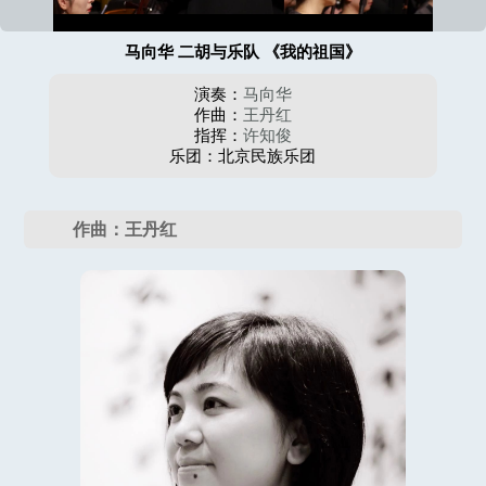
马向华 二胡与乐队 《我的祖国》
演奏：
马向华
作曲：
王丹红
指挥：
许知俊
乐团：北京民族乐团
作曲：王丹红