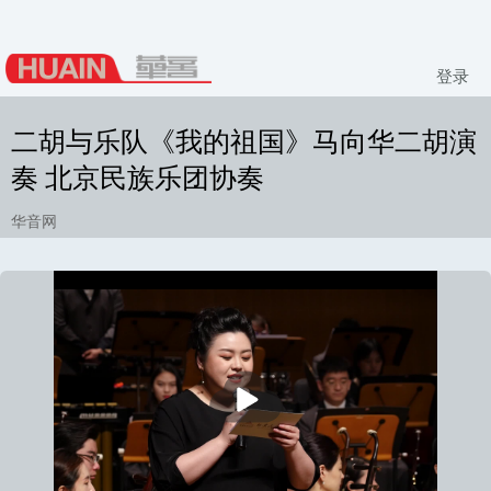
登录
二胡与乐队《我的祖国》马向华二胡演
奏 北京民族乐团协奏
华音网
播
放