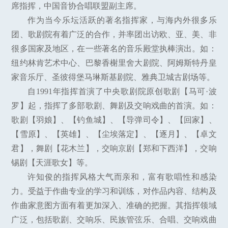
席指挥，中国音协合唱联盟副主席。
作为当今乐坛活跃的著名指挥家，与海内外很多乐
团、歌剧院有着广泛的合作，并率团出访欧、亚、美、非
很多国家及地区，在一些著名的音乐殿堂执棒演出。如：
纽约林肯艺术中心、巴黎香榭里舍大剧院、阿姆斯特丹皇
家音乐厅、圣彼得堡马琳斯基剧院、雅典卫城古剧场等。
自1991年指挥首演了中央歌剧院原创歌剧【马可·波
罗】起，指挥了多部歌剧、舞剧及交响戏曲的首演。如：
歌剧【羽娘】、【钓鱼城】、【导弹司令】、【回家】、
【雪原】、【英雄】、【尘埃落定】、【逐月】、【卓文
君】，舞剧【花木兰】，交响京剧【郑和下西洋】，交响
锡剧【天涯歌女】等。
许知俊的指挥风格大气而亲和，富有歌唱性和感染
力。受益于作曲专业的学习和训练，对作品内容、结构及
作曲家意图方面有着更加深入、准确的把握。其指挥领域
广泛，包括歌剧、交响乐、民族管弦乐、合唱、交响戏曲