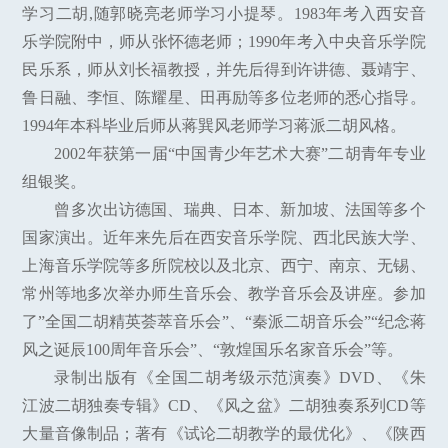
学习二胡,随郭晓亮老师学习小提琴。1983年考入西安音
乐学院附中，师从张怀德老师；1990年考入中央音乐学院
民乐系，师从刘长福教授，并先后得到许讲德、聂靖宇、
鲁日融、李恒、陈耀星、田再励等多位老师的悉心指导。
1994年本科毕业后师从蒋巽风老师学习蒋派二胡风格。
2002年获第一届“中国青少年艺术大赛”二胡青年专业
组银奖。
曾多次出访德国、瑞典、日本、新加坡、法国等多个
国家演出。近年来先后在西安音乐学院、西北民族大学、
上海音乐学院等多所院校以及北京、西宁、南京、无锡、
常州等地多次举办师生音乐会、教学音乐会及讲座。参加
了”全国二胡精英荟萃音乐会”、“秦派二胡音乐会”“纪念蒋
风之诞辰100周年音乐会”、“敦煌国乐名家音乐会”等。
录制出版有《全国二胡考级示范演奏》DVD、《朱
江波二胡独奏专辑》CD、《风之盆》二胡独奏系列CD等
大量音像制品；著有《试论二胡教学的最优化》、《陕西