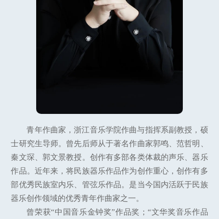
青年作曲家，浙江音乐学院作曲与指挥系副教授，硕
士研究生导师。曾先后师从于著名作曲家郭鸣、范哲明、
秦文琛、郭文景教授。创作有多部各类体裁的声乐、器乐
作品。近年来，将民族器乐作品作为创作重心，创作有多
部优秀民族室内乐、管弦乐作品。是当今国内活跃于民族
器乐创作领域的优秀青年作曲家之一。
曾荣获“中国音乐金钟奖”作品奖；“文华奖音乐作品