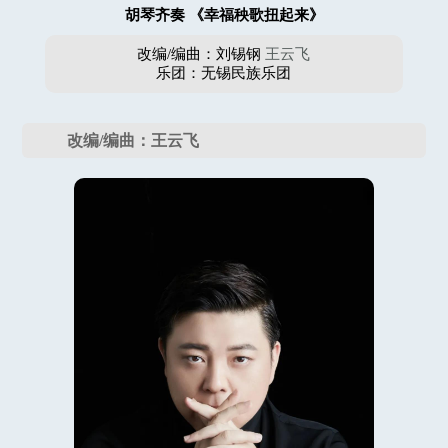
胡琴齐奏 《幸福秧歌扭起来》
改编/编曲：刘锡钢
王云飞
乐团：无锡民族乐团
改编/编曲：王云飞