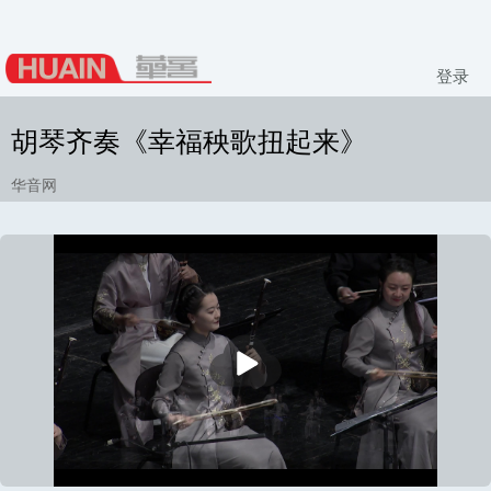
登录
胡琴齐奏《幸福秧歌扭起来》
华音网
播
放