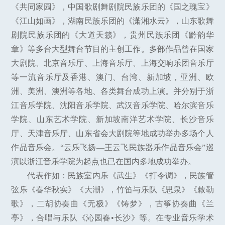
《共同家园》，中国歌剧舞剧院民族乐团的《国之瑰宝》
《江山如画》，湖南民族乐团的《潇湘水云》，山东歌舞
剧院民族乐团的《大道天籁》，贵州民族乐团《黔韵华
章》等多台大型舞台节目的主创工作。多部作品曾在国家
大剧院、北京音乐厅、上海音乐厅、上海交响乐团音乐厅
等一流音乐厅及香港、澳门、台湾、新加坡，亚洲、欧
洲、美洲、澳洲等各地、各类舞台成功上演。并分别于浙
江音乐学院、沈阳音乐学院、武汉音乐学院、哈尔滨音乐
学院、山东艺术学院、新加坡南洋艺术学院、长沙音乐
厅、天津音乐厅、山东省会大剧院等地成功举办多场个人
作品音乐会。“云乐飞扬—王云飞民族器乐作品音乐会”巡
演以浙江音乐学院为起点也已在国内多地成功举办。
代表作如：民族室内乐《武生》《打令调》，民族管
弦乐《春华秋实》《大潮》，竹笛与乐队《思泉》《敕勒
歌》，二胡协奏曲《无极》《铸梦》，古筝协奏曲《兰
亭》，合唱与乐队《沁园春•长沙》等。在专业音乐学术