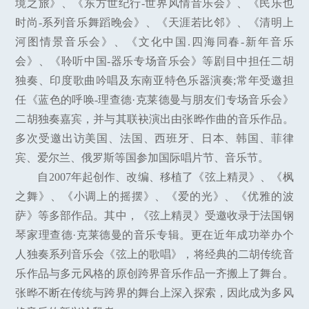
境之旅》、《东方世纪行-世界风情音乐会》、《民乐也
时尚-系列音乐舞蹈晚会》、《天涯若比邻》、《清明上
河图情景音乐会》、《文化中国.四海同春-新年音乐
会》、《聆听中国-器乐专场音乐会》等剧目中担任二胡
独奏、印度歌曲吟唱及东南亚特色乐器演奏;常年受邀担
任《蓝色的呼唤-理查德·克莱德曼与朋友们专场音乐会》
二胡独奏嘉宾，并与其联袂演出由张晔作曲的音乐作品。
多次受邀出访美国、法国、西班牙、日本、韩国、菲律
宾、爱尔兰、俄罗斯等国参加国际唱片节、音乐节。
自2007年起创作、改编、移植了《弦上精灵》、《枫
之舞》、《小调上的摇摆》、《爱的光》、《优雅的波
萨》等多部作品。其中，《弦上精灵》受邀收录于法国钢
琴家理查德·克莱德曼的音乐专辑。更在近年成功举办个
人独奏系列音乐会《弦上的歌唱》，将经典的二胡传统音
乐作品与多元风格的原创跨界音乐作品一齐搬上了舞台。
张晔不断在传统与跨界的舞台上深入探索，因此成为多风