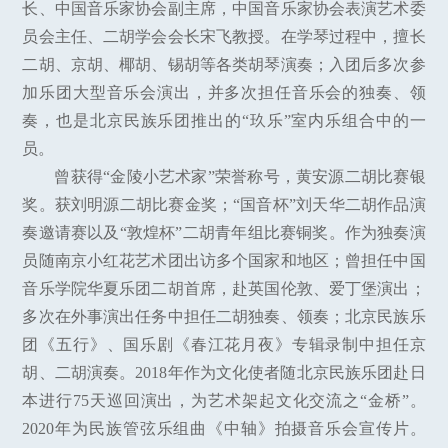
长、中国音乐家协会副主席，中国音乐家协会表演艺术委
员会主任、二胡学会会长宋飞教授。在学琴过程中，擅长
二胡、京胡、椰胡、锡胡等各类胡琴演奏；入团后多次参
加乐团大型音乐会演出，并多次担任音乐会的独奏、领
奏，也是北京民族乐团推出的“玖乐”室内乐组合中的一
员。
曾获得“金陵小艺术家”荣誉称号，黄安源二胡比赛银
奖。获刘明源二胡比赛金奖；“国音杯”刘天华二胡作品演
奏邀请赛以及“敦煌杯”二胡青年组比赛铜奖。作为独奏演
员随南京小红花艺术团出访多个国家和地区；曾担任中国
音乐学院华夏乐团二胡首席，赴英国伦敦、爱丁堡演出；
多次在外事演出任务中担任二胡独奏、领奏；北京民族乐
团《五行》、国乐剧《春江花月夜》专辑录制中担任京
胡、二胡演奏。2018年作为文化使者随北京民族乐团赴日
本进行75天巡回演出，为艺术架起文化交流之“金桥”。
2020年为民族管弦乐组曲《中轴》拍摄音乐会宣传片。