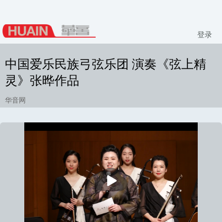
登录
中国爱乐民族弓弦乐团 演奏《弦上精
灵》张晔作品
华音网
播
放