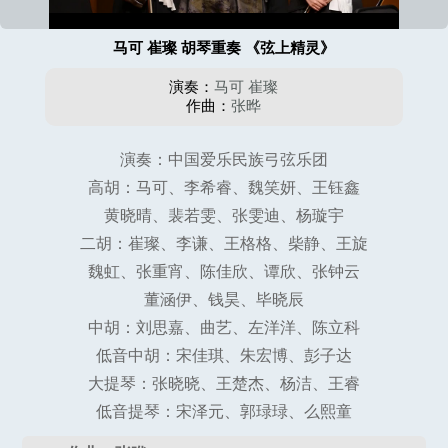
马可 崔璨 胡琴重奏 《弦上精灵》
演奏：
马可
崔璨
作曲：
张晔
演奏：中国爱乐民族弓弦乐团
高胡：马可、李希睿、魏笑妍、王钰鑫
黄晓晴、裴若雯、张雯迪、杨璇宇
二胡：崔璨、李谦、王格格、柴静、王旋
魏虹、张重宵、陈佳欣、谭欣、张钟云
董涵伊、钱昊、毕晓辰
中胡：刘思嘉、曲艺、左洋洋、陈立科
低音中胡：宋佳琪、朱宏博、彭子达
大提琴：张晓晓、王楚杰、杨洁、王睿
低音提琴：宋泽元、郭琭琭、么熙童