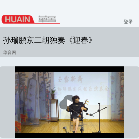
登录
孙瑞鹏京二胡独奏《迎春》
华音网
播
放