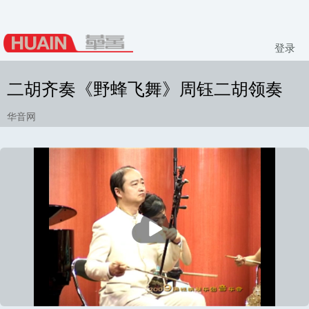
登录
二胡齐奏《野蜂飞舞》周钰二胡领奏
华音网
播
放