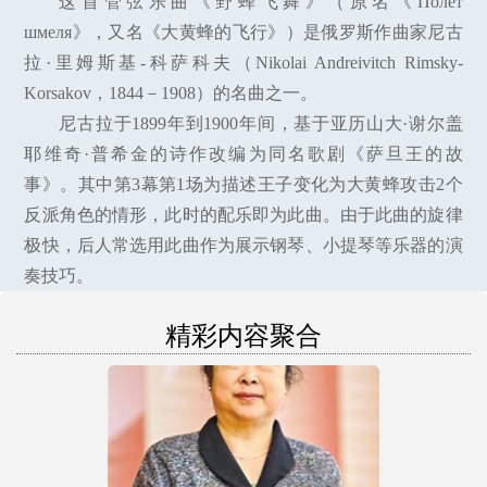
这首管弦乐曲《野蜂飞舞》（原名《Полет
шмеля》，又名《大黄蜂的飞行》）是俄罗斯作曲家尼古
拉·里姆斯基-科萨科夫（Nikolai Andreivitch Rimsky-
Korsakov，1844－1908）的名曲之一。
尼古拉于1899年到1900年间，基于亚历山大·谢尔盖
耶维奇·普希金的诗作改编为同名歌剧《萨旦王的故
事》。其中第3幕第1场为描述王子变化为大黄蜂攻击2个
反派角色的情形，此时的配乐即为此曲。由于此曲的旋律
极快，后人常选用此曲作为展示钢琴、小提琴等乐器的演
奏技巧。
精彩内容聚合