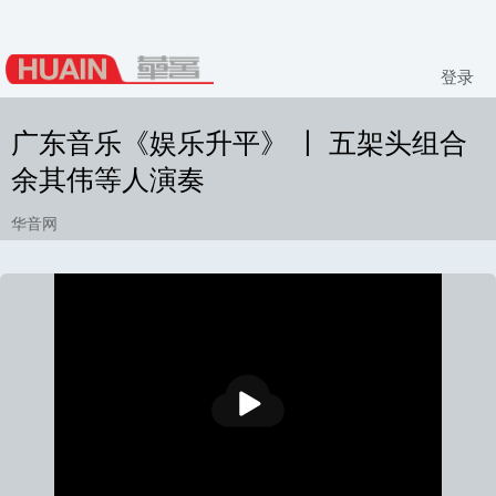
登录
广东音乐《娱乐升平》 丨 五架头组合
余其伟等人演奏
华音网
播
放