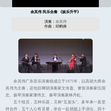
余其伟 民乐合奏 《娱乐升平》
演奏：
余其伟
作曲：邱鹤俦
余其伟广东音乐演奏组成立于1975年，以高胡大师余
其伟为主奏，还包括椰胡演奏家文传盈、箫笛演奏家伍国
忠、扬琴演奏家潘伟文、秦琴演奏家林丹虹。
五个组员，五种乐器，又称“五架头”。多年来一直坚
持合作，五个人心有灵犀，坐在一起就能上手演出。四十