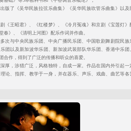
奏基础》等5本教科书和《平谷调音乐概论》；
版社出版了《吴华民族拉弦乐曲集》《吴华民族吹管乐曲集》以及
越剧《王昭君》、《红楼梦》、《冷月冤魂》和京剧《宝莲灯》
堂春》、《清明上河图》配乐作词并作曲。
品多次与中央民族乐团、中央广播民乐团、中国歌剧舞剧院民族
族乐团以及新加波华乐团、新加波武装部队华乐团、香港中乐团
团合作，得到了广泛的传播和听众的喜爱。
底深厚，涉猎广泛，风格独特，自成一家。作品在国内外引起一
、理论、指挥、教学于一身，并在器乐、声乐、戏曲、曲艺等各