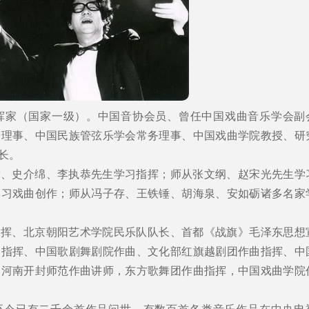
家、指挥家（国家一级）。中国音协会员、曾任中国戏曲音乐学会副
会理事、中国民族管弦乐学会常务理事、中国戏曲学院教授、研
长。
章、史介绵、李执恭先生学习指挥；师从张文纲、赵宋光先生学
学习戏曲创作；师从冯子存、王铁锤、胡海泉、安如砺诸多名家
指挥、北京朝阳艺术学院民乐队队长、首都《战旗》毛泽东思想
团指挥、中国歌剧舞剧院作曲、文化部红旗越剧团作曲指挥、中
、河南开封师范作曲讲师，东方歌舞团作曲指挥，中国戏曲学院