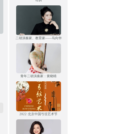
培训
二胡演奏家、教育家——马向华
青年二胡演奏家：黄晓晴
2022·北京中国弓弦艺术节