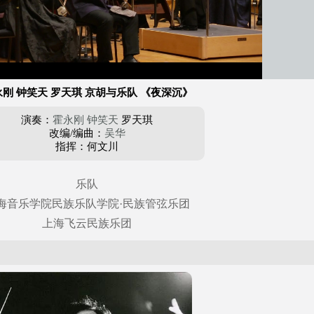
刚 钟笑天 罗天琪 京胡与乐队 《夜深沉》
演奏：
霍永刚
钟笑天
罗天琪
改编/编曲：
吴华
指挥：何文川
乐队
海音乐学院民族乐队学院·民族管弦乐团
上海飞云民族乐团