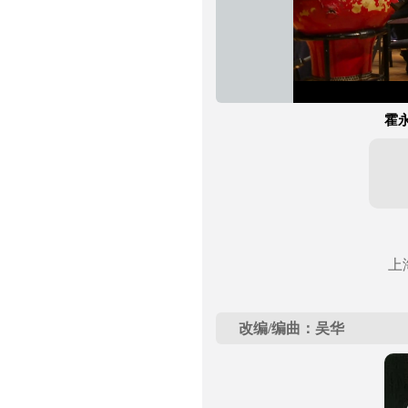
霍永
上
改编/编曲：吴华