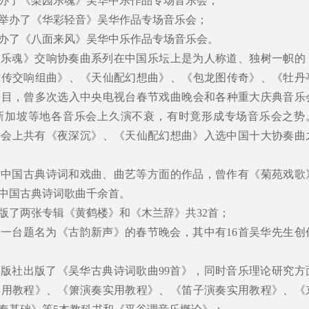
院举办了《梨园乐魂》吴华中乐作品专场音乐会；
乐堂举办了《华彩轻音》吴华作品专场音乐会；
院举办了《八面来风》吴华中乐作品专场音乐会。
园乐魂》交响协奏曲系列在中国乐坛上是为人称道、独树一帜的
蛇传交响组曲》、《天仙配幻想曲》、《包龙图传奇》、《牡丹
曲目，曾多次选入中央电视台春节戏曲晚会和各种重大庆典音乐
新加坡等地各音乐会上久演不衰，有时竟形成专场音乐会之势
音乐会上共有《夜深沉》、《天仙配幻想曲》入选中国十大协奏曲
作中国古典诗词和戏曲、曲艺等方面的作品，曾作有《菊苑戏歌
中国古典诗词歌曲千余首。
出版了两张专辑《黄鹤楼》和《木兰辞》共32首；
制了一台题名为《古韵新声》的春节晚会，其中有16首吴华先生创
年出版社出版了《吴华古典诗词歌曲99首》，同时音乐理论研究方
实用教程》、《箫演奏实用教程》、《笛子演奏实用教程》、《