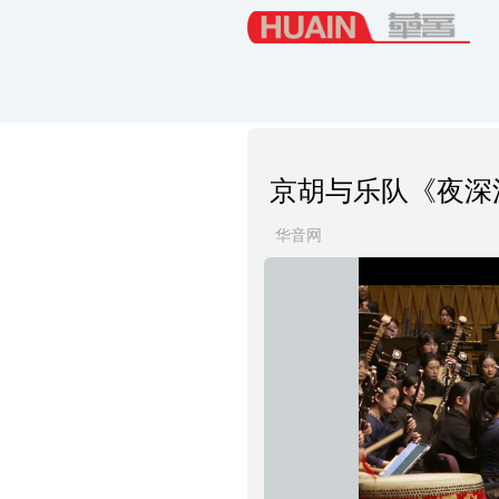
京胡与乐队《夜深
华音网