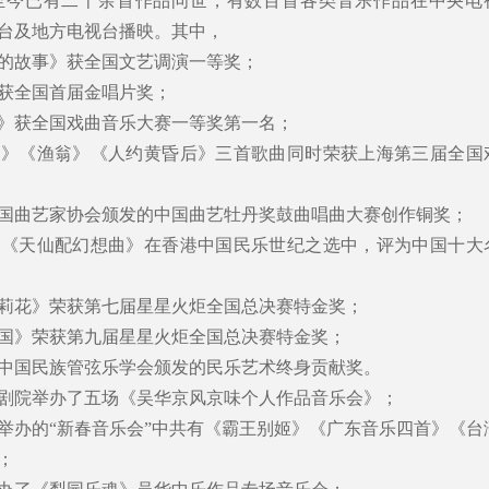
至今已有二千余首作品问世，有数百首各类音乐作品在中央电
台及地方电视台播映。其中，
讲的故事》获全国文艺调演一等奖；
》获全国首届金唱片奖；
蛇传》获全国戏曲音乐大赛一等奖第一名；
千叠》《渔翁》《人约黄昏后》三首歌曲同时荣获上海第三届全国
、中国曲艺家协会颁发的中国曲艺牡丹奖鼓曲唱曲大赛创作铜奖；
沉》《天仙配幻想曲》在香港中国民乐世纪之选中，评为中国十大
馨茉莉花》荣获第七届星星火炬全国总决赛特金奖；
的祖国》荣获第九届星星火炬全国总决赛特金奖；
部、中国民族管弦乐学会颁发的民乐艺术终身贡献奖。
丰台剧院举办了五场《吴华京风京味个人作品音乐会》；
厅举办的“新春音乐会”中共有《霸王别姬》《广东音乐四首》《台
；