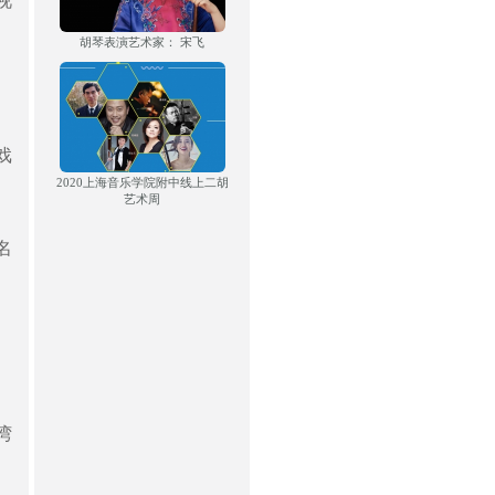
视
胡琴表演艺术家： 宋飞
戏
2020上海音乐学院附中线上二胡
艺术周
名
湾