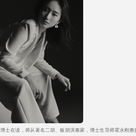
系博士在读，师从著名二胡、板胡演奏家，博士生导师霍永刚教