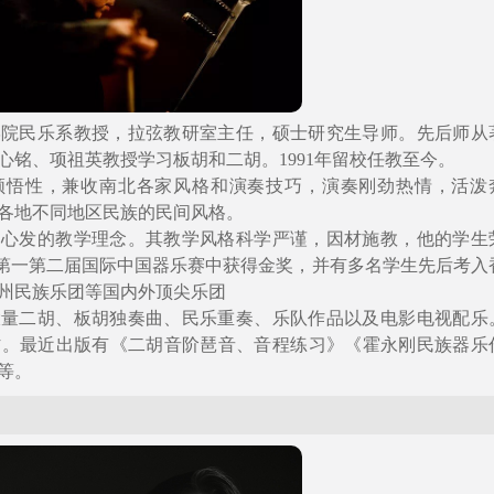
学院民乐系教授，拉弦教研室主任，硕士研究生导师。先后师从
心铭、项祖英教授学习板胡和二胡。1991年留校任教至今。
领悟性，兼收南北各家风格和演奏技巧，演奏刚劲热情，活泼
各地不同地区民族的民间风格。
由心发的教学理念。其教学风格科学严谨，因材施教，他的学生
续在第一第二届国际中国器乐赛中获得金奖，并有多名学生先后考入
州民族乐团等国内外顶尖乐团
大量二胡、板胡独奏曲、民乐重奏、乐队作品以及电影电视配乐
材。最近出版有《二胡音阶琶音、音程练习》《霍永刚民族器乐
等。