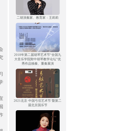
二胡演奏家、教育家：王莉莉
会
2018年第二届胡琴艺术节“全国九
究
大音乐学院附中胡琴教学论坛”优
秀作品独奏、重奏展演
习
学
宣
2021北京·中国弓弦艺术节 暨第二
届北京国乐节
国
作