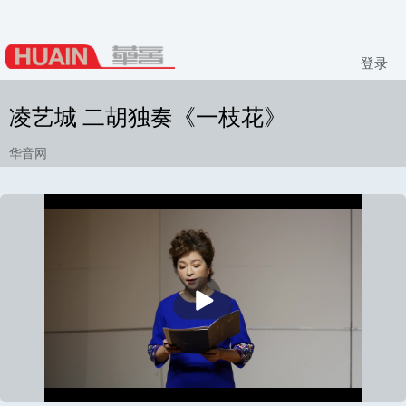
登录
凌艺城 二胡独奏《一枝花》
华音网
播
放