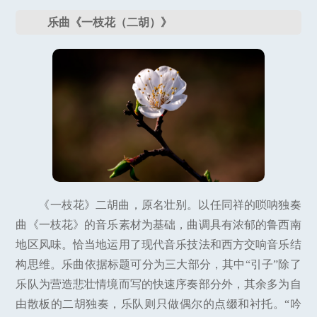
乐曲《一枝花（二胡）》
《一枝花》二胡曲，原名壮别。以任同祥的唢呐独奏
曲《一枝花》的音乐素材为基础，曲调具有浓郁的鲁西南
地区风味。恰当地运用了现代音乐技法和西方交响音乐结
构思维。乐曲依据标题可分为三大部分，其中“引子”除了
乐队为营造悲壮情境而写的快速序奏部分外，其余多为自
由散板的二胡独奏，乐队则只做偶尔的点缀和衬托。“吟