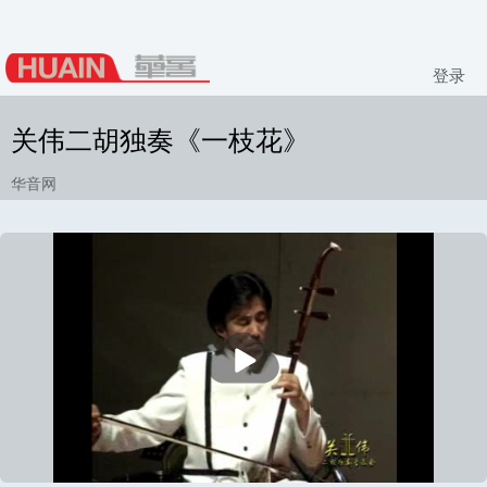
登录
关伟二胡独奏《一枝花》
华音网
播
放