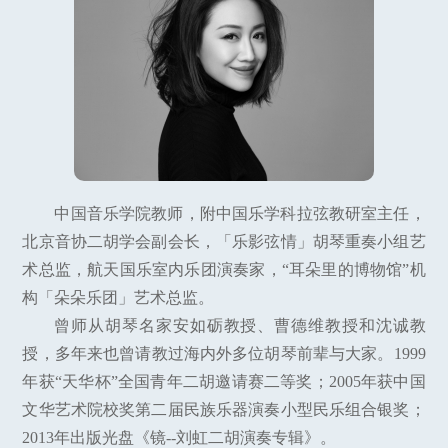
中国音乐学院教师，附中国乐学科拉弦教研室主任，
北京音协二胡学会副会长，「乐影弦情」胡琴重奏小组艺
术总监，航天国乐室内乐团演奏家，“耳朵里的博物馆”机
构「朵朵乐团」艺术总监。
曾师从胡琴名家安如砺教授、曹德维教授和沈诚教
授，多年来也曾请教过海内外多位胡琴前辈与大家。1999
年获“天华杯”全国青年二胡邀请赛二等奖；2005年获中国
文华艺术院校奖第二届民族乐器演奏小型民乐组合银奖；
2013年出版光盘《镜--刘虹二胡演奏专辑》。