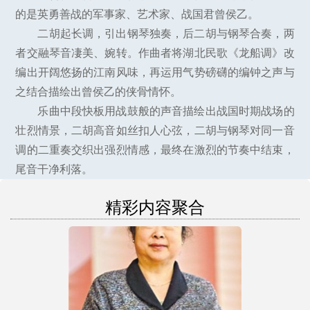
的是英勇善战的军事家、艺术家、战国君曾侯乙。
二胡起长调，引出钢琴独奏，后二胡与钢琴合奏，两
者交融琴音凄美、婉转。作曲者将湖北民歌《龙船调》改
编出开阔悠扬的江南风味，再运用气势磅礴的编钟之声与
之结合描绘出曾侯乙的侠骨情怀。
乐曲中段快板用战鼓般的声音描绘出战国时期战场的
壮烈情景，二胡高音如丝扣人心弦，二胡与钢琴对同一音
调的二重奏交织出强烈情感，最终在激烈的节奏中结束，
尾音干净利落。
精彩内容聚合