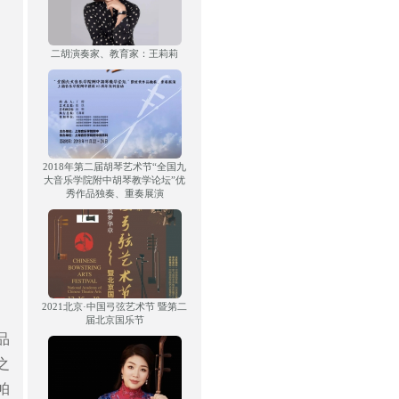
二胡演奏家、教育家：王莉莉
2018年第二届胡琴艺术节“全国九
大音乐学院附中胡琴教学论坛”优
秀作品独奏、重奏展演
2021北京·中国弓弦艺术节 暨第二
届北京国乐节
品
之
帕