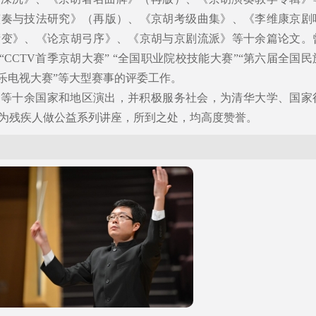
演奏与技法研究》（再版）、《京胡考级曲集》、《李维康京剧
衍变》、《论京胡弓序》、《京胡与京剧流派》等十余篇论文。
”“CCTV首季京胡大赛” “全国职业院校技能大赛”“第六届全国民
国器乐电视大赛”等大型赛事的评委工作。
台等十余国家和地区演出，并积极服务社会，为清华大学、国家
为残疾人做公益系列讲座，所到之处，均高度赞誉。