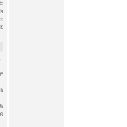
士
雨
乐
北
，
所
。
独
循
的