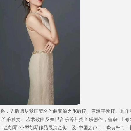
曲系，先后师从我国著名作曲家徐之彤教授、唐建平教授。其作
、器乐独奏、艺术歌曲及舞蹈音乐等各类音乐创作，曾获“上海
、“金胡琴”小型胡琴作品展演金奖、及“中国之声”、“炎黄杯”、“