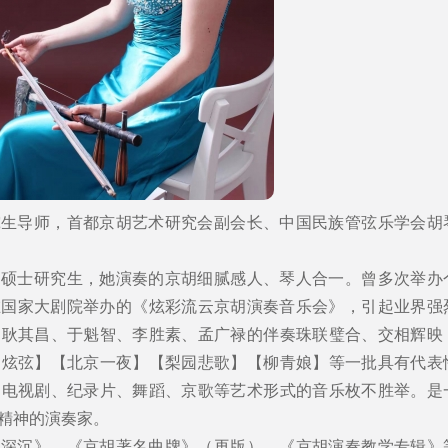
究生导师，首都京胡艺术研究会副会长、中国民族管弦乐学会胡
胡硕士研究生，她演奏的京胡细腻感人、琴人合一。曾多次举办
年在国家大剧院举办的《炫彩流云京胡演奏音乐会》，引起业界强
、耿其昌、于魁智、李胜素、孟广禄的伴奏珠联璧合、交相辉映
【炫弦】【北京一夜】【梨园悲歌】【柳青娘】等一批具有代表
、电视剧、纪录片、舞蹈、京歌等艺术形式的音乐枚不胜举。是
精神的演奏家。
夜深沉》、《京胡著名曲牌》（再版）、《京胡演奏教学专辑》