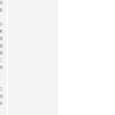
乐
会
小
术
挥
剧
明
二
的
》
三
创
年
。