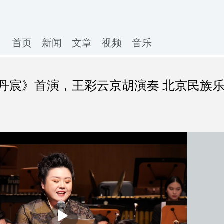
首页
新闻
文章
视频
音乐
丹宸》首演，王彩云京胡演奏 北京民族
播
放