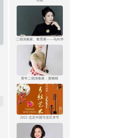
培训
二胡演奏家、教育家——马向华
青年二胡演奏家：黄晓晴
2022·北京中国弓弦艺术节