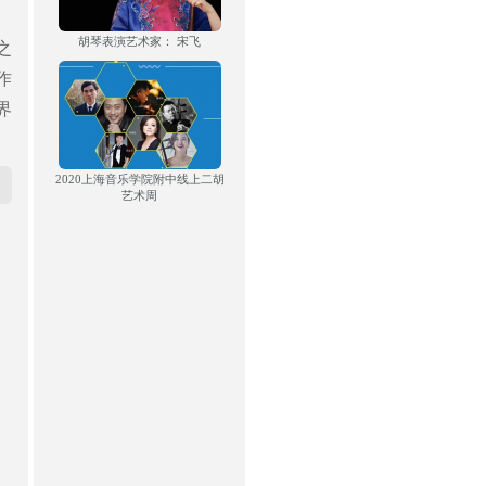
胡琴表演艺术家： 宋飞
之
作
界
2020上海音乐学院附中线上二胡
艺术周