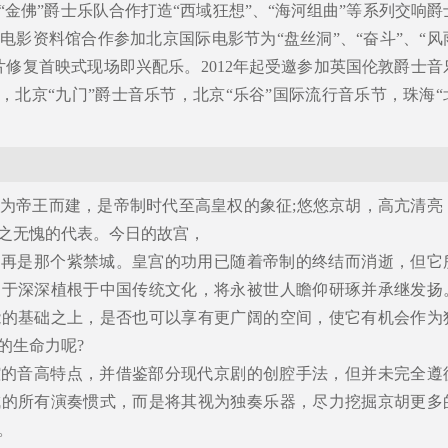
与“金佛”爵士乐队合作打造“西域狂想”、“海河组曲”等系列交响爵
国电影资料馆合作参加北京国际电影节为“盘丝洞”、“奋斗”、“风
片修复首映式现场即兴配乐。2012年起受邀参加英国伦敦爵士音
，北京“九门”爵士音乐节，北京“乐谷”国际流行音乐节，珠海“
为帝王而建，是帝制时代至高皇权的象征;悠悠京胡，高亢清亮
之无愧的代表。今日的故宫，
不再是那个紫禁城。皇宫的功用已随着帝制的终结而消逝，但它
由于深深植根于中国传统文化，将永被世人瞻仰研琢并承继发扬
能的基础之上，是否也可以享有更广阔的空间，使它有机会作为
的生命力呢?
腔的音高特点，并借鉴部分现代京剧的创腔手法，但并未完全遵
成的所有演奏惯式，而是将其视为独奏乐器，尽力挖掘京胡更多
。