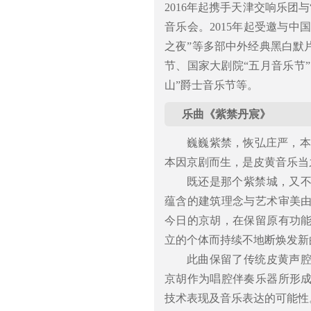
2016年起携手天津交响乐团
音乐会。2015年起受邀与中
之夜”等多部中外经典黑白默
节、国家大剧院“五月音乐节”
山”爵士音乐节等。
乐曲《紫禁丹宸》
巍巍紫禁，恢弘庄严，本
本因京剧而生，是皮黄音乐当
既还是那个紫禁城，又
蕴含的建筑理念与艺术审美
今日的京胡，在保留原有功
立的个体而持续不地断焕发新
此曲保留了传统皮黄声
京胡作为唱腔伴奏乐器所形
技术表现及音乐表达的可能性