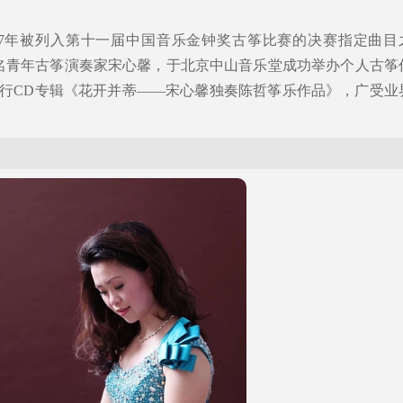
。
17年被列入第十一届中国音乐金钟奖古筝比赛的决赛指定曲目
袂著名青年古筝演奏家宋心馨，于北京中山音乐堂成功举办个人古筝
年发行CD专辑《花开并蒂——宋心馨独奏陈哲筝乐作品》，广受业