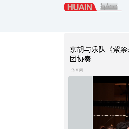
京胡与乐队《紫禁
团协奏
华音网