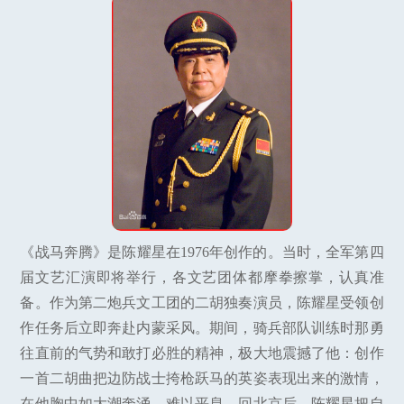
《战马奔腾》是陈耀星在1976年创作的。当时，全军第四
届文艺汇演即将举行，各文艺团体都摩拳擦掌，认真准
备。作为第二炮兵文工团的二胡独奏演员，陈耀星受领创
作任务后立即奔赴内蒙采风。期间，骑兵部队训练时那勇
往直前的气势和敢打必胜的精神，极大地震撼了他：创作
一首二胡曲把边防战士挎枪跃马的英姿表现出来的激情，
在他胸中如大潮奔涌，难以平息。回北京后，陈耀星把自