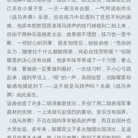
己关在小屋子里，一天一夜没有合眼，一气呵成创作出
《战马奔腾》乐谱。但在练习中却遇到了意想不到的困
难。他原本想把琵琶表现马蹄声的技巧移植到二胡上来，
但由于两种乐器相差太远，效果很不理想，练习也一度中
断。一些好心的同事、朋友知情后，纷纷劝他：“凭你的
实力，随便拉个什么都能得奖，何必自找苦吃呢？”但陈
耀星的决心没有动摇，他多年练琴养成了一个习惯，要么
不做，要做就一定要做到最好。一次练习时，不小心弓跳
起来，碰到琴弦上，“嗒”的一声，虽很短暂，但陈耀星却
敏感地捕捉到了——这不就是马蹄声吗？名曲《战马奔
腾》由此诞生。
该曲创造了许多二胡演奏新技法，开创了用二胡表现军事
题材的先例，一上演就引起强烈的轰动。音乐没有国界。
《战马奔腾》不仅在国内享有较高的声誉，而且在国外也
大受欢迎。多年来，陈耀星父子多次随团出国演出，足迹
遍及世界各大洲，把《战马奔腾》带到了悉尼歌剧院，带