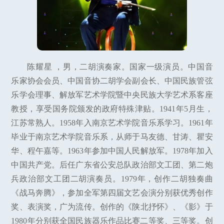
陈耀星 ，男，二胡演奏家。国家一级演员。中国音
乐家协会会员、中国音协二胡学会副会长、中国民族管弦
乐学会理事、解放军艺术学院暨中央民族大学艺术系客座
教授，享受国务院颁发的政府特殊津贴。1941年5月生，
江苏常熟人。1958年入南京艺术学院音乐系学习。1961年
毕业于南京艺术学院音乐系，从师于马友德、甘涛、瞿安
华、程午嘉等。1963年参加中国人民解放军。1978年加入
中国共产党。后任广东省公安总队政治部文工团、第二炮
兵政治部文工团二胡演奏员。1979年，创作二胡独奏曲
《战马奔腾》，参加全军第四届文艺会演分别获优秀创作
奖、表演奖，广为流传。创作的《陕北抒怀》、《影》于
1980年分别获全国民族器乐作品比赛二等奖、三等奖。创