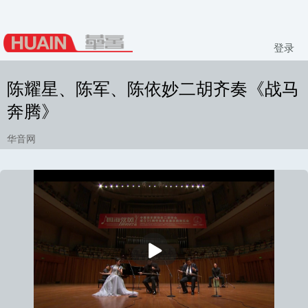
登录
陈耀星、陈军、陈依妙二胡齐奏《战马
奔腾》
华音网
播
放