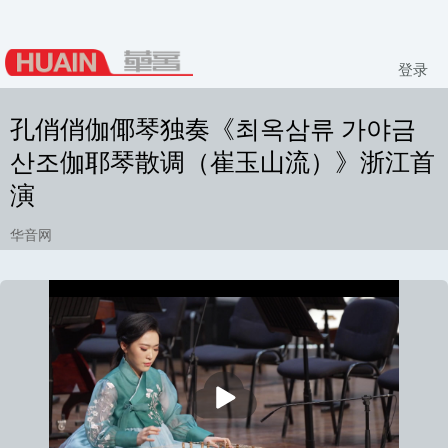
登录
孔俏俏伽倻琴独奏《최옥삼류 가야금
산조伽耶琴散调（崔玉山流）》浙江首
演
华音网
播
放