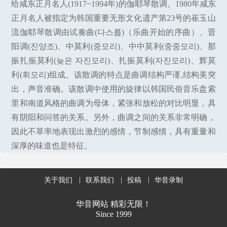
给咸东正月名人(1917~1994年)的伽耶琴散调。1980年咸东
正月名人被指定为韩国重要无形文化遗产第23号的崔玉山
流伽耶琴散调由试奏曲(다스름)（乐曲开始的序曲）、晋
阳调(진양조)、中莫利(중모리)、中中莫利(중중모리)、那
振扎振莫利(늦은 자진모리)、扎振莫利(자진모리)、辉莫
利(휘모리)组成。该散调的特点是曲调结构严谨,结构美突
出，声音准确。该散调中使用的旋律以韩国民俗音乐盘索
里和南道风格的曲调为母体，紧张和放松的对比明显，具
有阴阳和问答的关系。另外，曲调之间的关系非常明确，
因此不草率地表现出激烈的感情，节制感情，具有重量和
深厚的味道也是特征。
关于我们
联系我们
投稿
华音录制
华音网站 精彩无限！
Since 1999