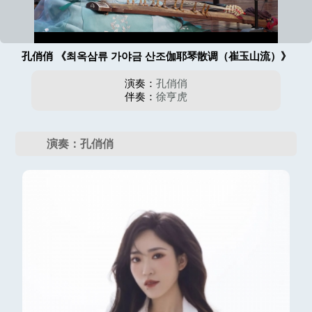
孔俏俏 《최옥삼류 가야금 산조伽耶琴散调（崔玉山流）》
演奏：
孔俏俏
伴奏：
徐亨虎
演奏：孔俏俏