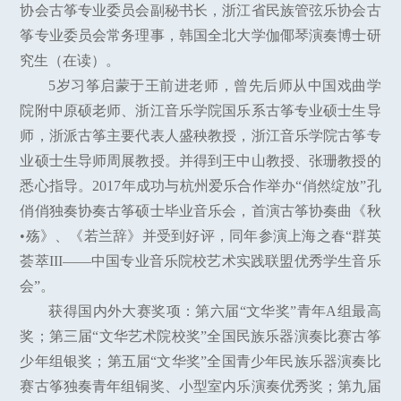
协会古筝专业委员会副秘书长，浙江省民族管弦乐协会古
筝专业委员会常务理事，韩国全北大学伽倻琴演奏博士研
究生（在读）。
5岁习筝启蒙于王前进老师，曾先后师从中国戏曲学
院附中原硕老师、浙江音乐学院国乐系古筝专业硕士生导
师，浙派古筝主要代表人盛秧教授，浙江音乐学院古筝专
业硕士生导师周展教授。并得到王中山教授、张珊教授的
悉心指导。2017年成功与杭州爱乐合作举办“俏然绽放”孔
俏俏独奏协奏古筝硕士毕业音乐会，首演古筝协奏曲《秋
•殇》、《若兰辞》并受到好评，同年参演上海之春“群英
荟萃III——中国专业音乐院校艺术实践联盟优秀学生音乐
会”。
获得国内外大赛奖项：第六届“文华奖”青年A组最高
奖；第三届“文华艺术院校奖”全国民族乐器演奏比赛古筝
少年组银奖；第五届“文华奖”全国青少年民族乐器演奏比
赛古筝独奏青年组铜奖、小型室内乐演奏优秀奖；第九届