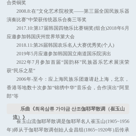
合类铜奖
2008.8:在”文化艺术院校奖——第三届全国民族乐器
演奏比赛”中荣获传统器乐合奏三等奖
2017.10:第17届韩国四物乐比赛铜奖(组合)2018年6月
应邀参加韩国庆州世界筚篥大会
2018.11:第26届韩国农乐名人大赛优秀奖(个人)
2019年5月应邀参加韩国国立南道国乐院演出
2022年7月参加首届“国韵杯”民族器乐艺术展演荣
获“民乐之星”
2006年-至今：应上海民族乐团邀请赴上海，北京，
香港等地数十次参加“锦绣中华”音乐会，合作演出“阿里
郎”等
乐曲《최옥삼류 가야금 산조伽耶琴散调（崔玉山
流）》
崔玉山流伽耶琴散调是伽耶琴名人崔玉山(1905~1956
年)师从于伽耶琴散调创始人金昌组(1865~1920年)后传承