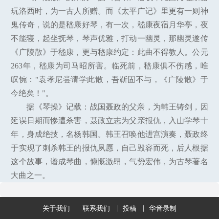
玩洛西时，为一古人所赠。而《太平广记》里更有一则神
鬼传奇，说的是嵇康好琴，有一次，嵇康夜宿月华亭，夜
不能寝，起坐抚琴，琴声优雅，打动一幽灵，那幽灵遂传
《广陵散》于嵇康，更与嵇康约定：此曲不得教人。公元
263年，嵇康为司马昭所害。临死前，嵇康俱不伤感，唯
叹惋："袁孝尼尝请学此散，吾靳固不与，《广陵散》于
今绝矣！"。
据《琴操》记载：战国聂政的父亲，为韩王铸剑，因
延误日期而惨遭杀害，聂政立志为父亲报仇，入山学琴十
年，身成绝技，名杨韩国。韩王召唤他进宫演奏，聂政终
于实现了刺杀韩王的报仇夙愿，自己毁容而死，后人根据
这个故事，谱成琴曲，慷慨激昂，气势宏伟，为古琴著名
大曲之一。
关于我们
联系我们
投稿
华音录制