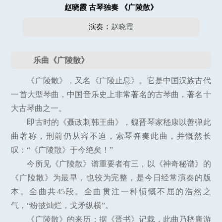
赵晓霞 古琴独奏 《广陵散》
演奏：
赵晓霞
乐曲《广陵散》
《广陵散》，又名《广陵止息》。它是中国汉族古代
一首大型琴曲，中国音乐史上非常著名的古琴曲，著名十
大古琴曲之一。
即古时的《聂政刺韩王曲》，魏晋琴家嵇康以善弹此
曲著称，刑前仍从容不迫，索琴弹奏此曲，并慨然长
叹：“《广陵散》于今绝矣！”
今所见《广陵散》谱重要者有三，以《神奇秘谱》的
《广陵散》为最早，也较为完整，是今日经常演奏的版
本。全曲共45段。全曲贯注一种愤慨不屈的浩然之
气，“纷披灿烂，戈矛纵横”。
《广陵散》的来历：据《晋书》记载，此曲乃嵇康游