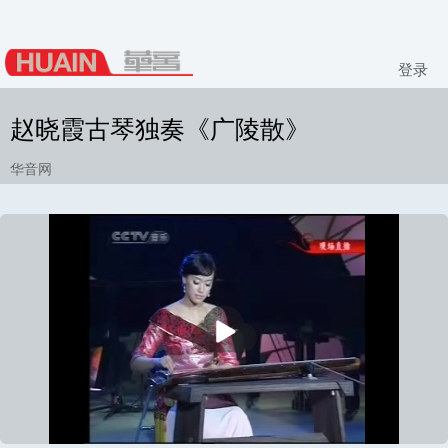
登录
赵晓霞古琴独奏《广陵散》
华音网
播
放