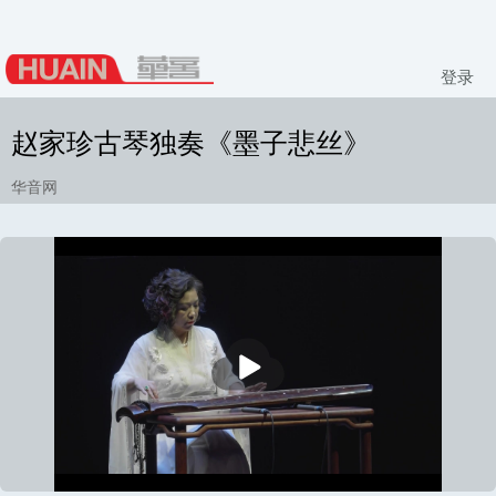
登录
赵家珍古琴独奏《墨子悲丝》
华音网
播
放