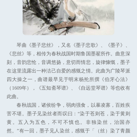
琴曲《墨子悲丝》，又名《墨子悲歌》、《墨子》、
《悲丝》等，相传为春秋战国时期鲁国墨翟所作。曲意深
刻，音韵悲怆，音调悠扬，意切而情悲，旋律慷慨，墨子
在这里流露出一种洁己自爱的感慨之情。此曲为广陵琴派
四大操之一，曲谱最早见于明末杨抡所撰《伯牙心法》
（1609年），《五知斋琴谱》、《自远堂琴谱》等也收有
此曲。
春秋战国，诸侯纷争，弱肉强食，以暴凌寡，百姓疾
苦不堪。墨子见染丝者而叹曰：“染于苍则苍，染于黄则
黄。五入为五色，不可不慎也。非独染丝，治国亦
然。”有一回，墨子见人染丝，感慨于「（丝）染了青颜