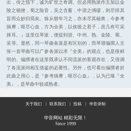
出，传之指下，诚为旷世之奇调。但必用熟派作主加以金
陵之顿挫，蜀之险音，吴之含蓄，中浙之绸缪，则尽得其
旨而众妙归焉矣。馀从髫年习之，亦未尽其秘奥，今参考
揣摩，呕尽心血，方为全美，以俟後之君子，庶几有可采
择耳。』这里仅琴派，便提到浙、中州、熟、金陵、蜀、
吴等。显然，同一琴曲各派是有区别的，而琴谱编撰人主
张一首琴曲可以广参各派以求『全美』的观点，也是很鲜
明的。编撰者在这里既承认不同流派的客观存在，又强调
了各流派间相互借鉴的必要性。另外，也可看出编撰者於
此曲之用心，是『参考揣摩，呕尽心血』，认为已臻『全
美』，是琴曲中较成熟者。
关于我们
联系我们
投稿
华音录制
华音网站 精彩无限！
Since 1999