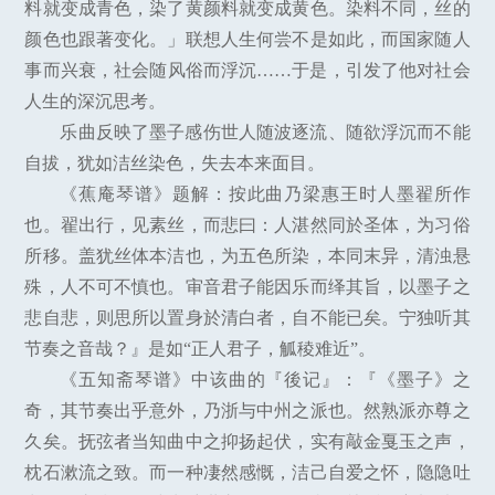
料就变成青色，染了黄颜料就变成黄色。染料不同，丝的
颜色也跟著变化。」联想人生何尝不是如此，而国家随人
事而兴衰，社会随风俗而浮沉……于是，引发了他对社会
人生的深沉思考。
乐曲反映了墨子感伤世人随波逐流、随欲浮沉而不能
自拔，犹如洁丝染色，失去本来面目。
《蕉庵琴谱》题解：按此曲乃梁惠王时人墨翟所作
也。翟出行，见素丝，而悲曰：人湛然同於圣体，为习俗
所移。盖犹丝体本洁也，为五色所染，本同末异，清浊悬
殊，人不可不慎也。审音君子能因乐而绎其旨，以墨子之
悲自悲，则思所以置身於清白者，自不能已矣。宁独听其
节奏之音哉？』是如“正人君子，觚稜难近”。
《五知斋琴谱》中该曲的『後记』：『《墨子》之
奇，其节奏出乎意外，乃浙与中州之派也。然熟派亦尊之
久矣。抚弦者当知曲中之抑扬起伏，实有敲金戛玉之声，
枕石漱流之致。而一种凄然感慨，洁己自爱之怀，隐隐吐