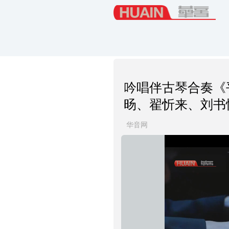
吟唱伴古琴合奏《
旸、翟忻来、刘书
华音网