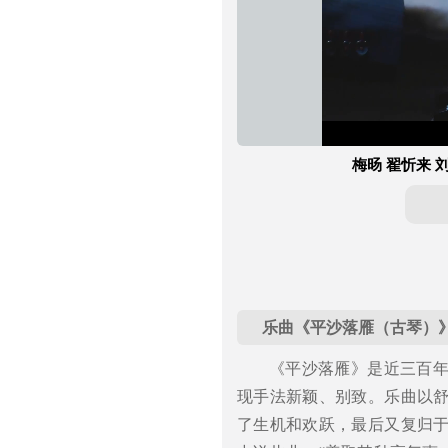
加
进
静
载
度
:
音
完
0%
毕
:
0%
梅旸 翟忻来 
乐曲《平沙落雁（古琴）
《平沙落雁》是近三百
现手法新颖、别致。乐曲以
了生机和欢跃，最后又复归