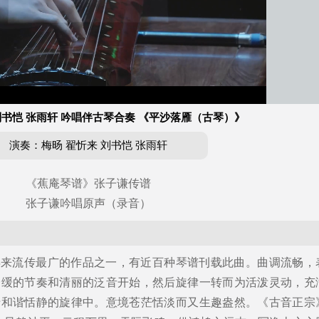
自动
/
播
放
速
刘书恺 张雨轩 吟唱伴古琴合奏 《平沙落雁（古琴）》
度
演奏：梅旸 翟忻来 刘书恺 张雨轩
《蕉庵琴谱》张子谦传谱
张子谦吟唱原声（录音）
》
年来流传最广的作品之一，有近百种琴谱刊载此曲。曲调流畅，
舒缓的节奏和清丽的泛音开始，然后旋律一转而为活泼灵动，充
于和谐恬静的旋律中。意境苍茫恬淡而又生趣盎然。《古音正宗