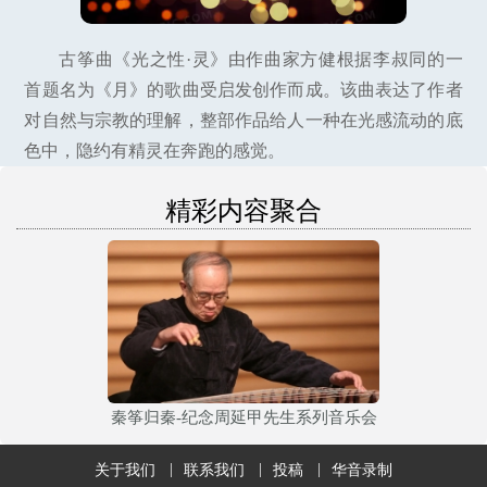
古筝曲《光之性·灵》由作曲家方健根据李叔同的一
首题名为《月》的歌曲受启发创作而成。该曲表达了作者
对自然与宗教的理解，整部作品给人一种在光感流动的底
色中，隐约有精灵在奔跑的感觉。
精彩内容聚合
秦筝归秦-纪念周延甲先生系列音乐会
关于我们
联系我们
投稿
华音录制