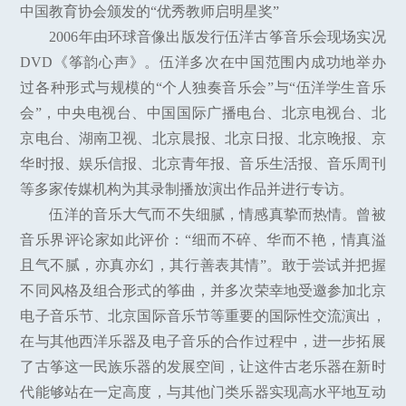
中国教育协会颁发的“优秀教师启明星奖”
2006年由环球音像出版发行伍洋古筝音乐会现场实况
DVD《筝韵心声》。伍洋多次在中国范围内成功地举办
过各种形式与规模的“个人独奏音乐会”与“伍洋学生音乐
会”，中央电视台、中国国际广播电台、北京电视台、北
京电台、湖南卫视、北京晨报、北京日报、北京晚报、京
华时报、娱乐信报、北京青年报、音乐生活报、音乐周刊
等多家传媒机构为其录制播放演出作品并进行专访。
伍洋的音乐大气而不失细腻，情感真挚而热情。曾被
音乐界评论家如此评价：“细而不碎、华而不艳，情真溢
且气不腻，亦真亦幻，其行善表其情”。敢于尝试并把握
不同风格及组合形式的筝曲，并多次荣幸地受邀参加北京
电子音乐节、北京国际音乐节等重要的国际性交流演出，
在与其他西洋乐器及电子音乐的合作过程中，进一步拓展
了古筝这一民族乐器的发展空间，让这件古老乐器在新时
代能够站在一定高度，与其他门类乐器实现高水平地互动