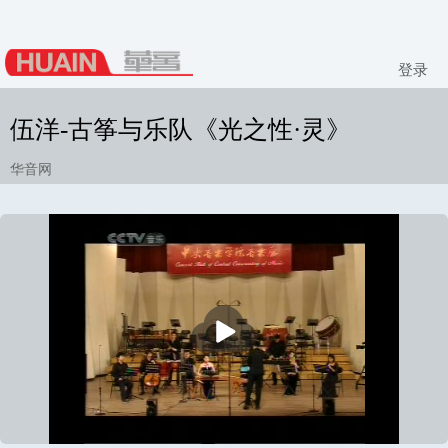
登录
伍洋-古筝与乐队《光之性·灵》
华音网
播
放