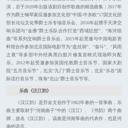
演，后于2020年出版该剧目创作歌曲的精选曲集；2017年
作为爵士钢琴家应邀参加文化部“中国-中东欧”17国文化部
部长论坛文化季爵士乐专场音乐会。2016年起携手天津交
响乐团与“金佛”爵士乐队合作打造“西域狂想”、“海河组
曲”等系列交响爵士音乐会。2015年起受邀与中国电影资
料馆合作参加北京国际电影节为“盘丝洞”、“奋斗”、“风雨
之夜”等多部中外经典黑白默片修复首映式现场即兴配
乐。2012年起受邀参加英国伦敦爵士音乐节、国家大剧
院“五月音乐节”，北京“九门”爵士音乐节，北京“乐谷”国
际流行音乐节，珠海“北山”爵士音乐节等。
乐曲《汉江韵》
《汉江韵》是乔金文创作于1962年春的一首筝曲，乐
曲主要取材于“河南曲子”中的《汉江》、《书韵》两个曲
牌，故名《汉江韵》。该曲是河南筝曲的代表作，也是河
南的语言。