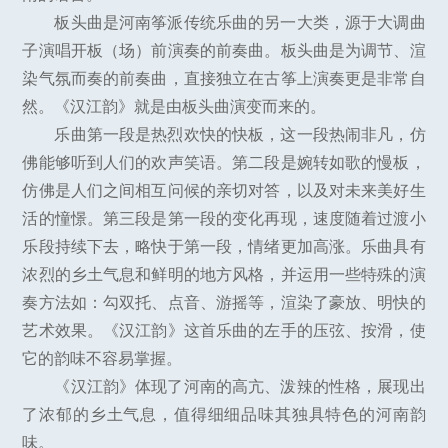
板头曲是河南筝派传统乐曲的另一大类，源于大调曲
子演唱开板（场）前演奏的前奏曲。板头曲是为调节、渲
染气氛而奏的前奏曲，直接独立在古筝上演奏更是非常自
然。《汉江韵》就是由板头曲演变而来的。
乐曲第一段是热烈欢快的快板，这一段热闹非凡，仿
佛能够听到人们的欢声笑语。第二段是婉转如歌的慢板，
仿佛是人们之间相互问候的亲切对答，以及对未来美好生
活的憧憬。第三段是第一段的变化再现，速度随着过渡小
乐段持续下去，略快于第一段，情绪更加高涨。乐曲具有
浓烈的乡土气息和鲜明的地方风格，并运用一些特殊的演
奏方法如：勾双托、点音、游摇等，渲染了豪放、明快的
艺术效果。《汉江韵》这首乐曲的左手的压弦、按滑，使
它的韵味不容易掌握。
《汉江韵》体现了河南的高亢、泼辣的性格，展现出
了浓郁的乡土气息，值得细细品味其独具特色的河南韵
味。