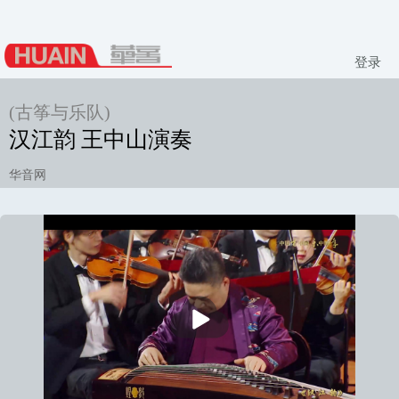
登录
(古筝与乐队)
汉江韵 王中山演奏
华音网
播
放