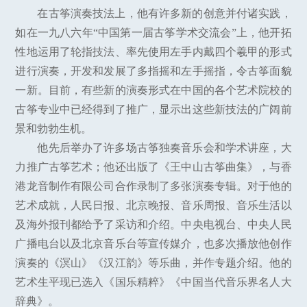
在古筝演奏技法上，他有许多新的创意并付诸实践，
如在一九八六年“中国第一届古筝学术交流会”上，他开拓
性地运用了轮指技法、率先使用左手内戴四个羲甲的形式
进行演奏，开发和发展了多指摇和左手摇指，令古筝面貌
一新。目前，有些新的演奏形式在中国的各个艺术院校的
古筝专业中已经得到了推广，显示出这些新技法的广阔前
景和勃勃生机。
他先后举办了许多场古筝独奏音乐会和学术讲座，大
力推广古筝艺术；他还出版了《王中山古筝曲集》，与香
港龙音制作有限公司合作录制了多张演奏专辑。对于他的
艺术成就，人民日报、北京晚报、音乐周报、音乐生活以
及海外报刊都给予了采访和介绍。中央电视台、中央人民
广播电台以及北京音乐台等宣传媒介，也多次播放他创作
演奏的《溟山》《汉江韵》等乐曲，并作专题介绍。他的
艺术生平现已选入《国乐精粹》《中国当代音乐界名人大
辞典》。