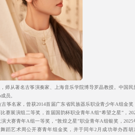
生，师从著名古筝演奏家、上海音乐学院博导罗晶教授。中国民
o成员。
位古筝名家，曾获2014首届广东省民族器乐职业青少年A组金奖
古筝比赛展演组二等奖，首届国韵杯职业青年A组“希望之星”，202
演大赛青年A组一等奖，“敦煌之星”职业青年A组银奖，2025
民族舞蹈艺术周公开赛青年组金奖，并于同年2月成功举办西胡