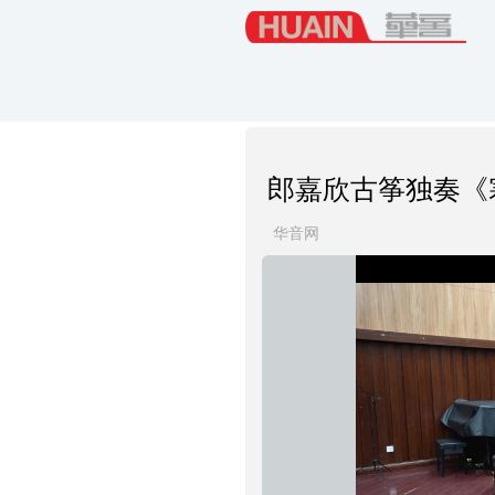
郎嘉欣古筝独奏《
华音网