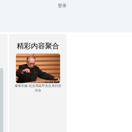
登录
精彩内容聚合
秦筝归秦-纪念周延甲先生系列音
乐会