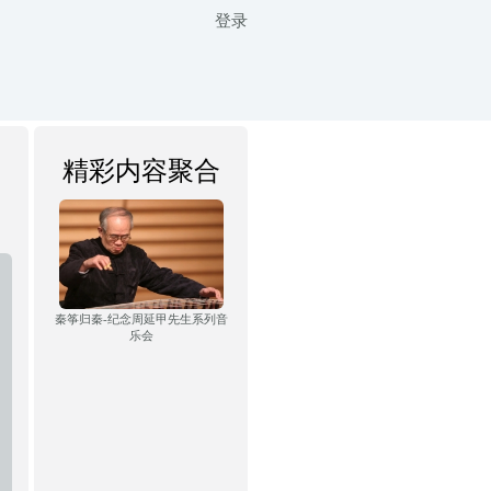
登录
精彩内容聚合
秦筝归秦-纪念周延甲先生系列音
乐会