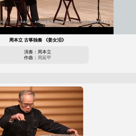
周本立 古筝独奏 《姜女泪》
演奏：周本立
作曲：
周延甲