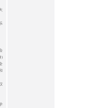
大
乐
会
)
全
和
仪
学