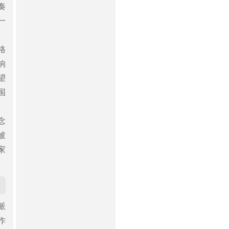
奏
一
、
格
响
望
国
念
被
家
派
作