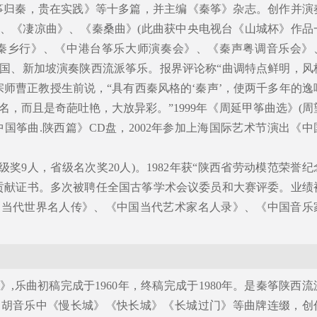
筝归秦，贵在实践》等十多篇，并主编《秦筝》杂志。创作并演
、《凄凉曲》、《秦桑曲》(此曲获中央电视台《山城杯》作品
《秦乡行》、《中港台筝乐大师演奏会》、《秦声粤调音乐会》
国、新加坡演奏陕西流派筝乐。报界评论称“曲调特点鲜明，风
宗师曹正教授生前说，“具有西秦风格的‘秦声’，使两千多年的逸
，而且是奇葩吐艳，大放异彩。”1999年《周延甲筝曲选》(周
《中国筝曲.陕西篇》CD盘，2002年参加上海国际艺术节演出《中
家级奖9人，省级名次奖20人)。1982年获“陕西省劳动模范荣誉纪
突出贡献证书。多次被聘任全国古筝学术会议委员和大赛评委。业绩
《当代世界名人传》、《中国当代艺术家名人录》、《中国音乐
,乐曲初稿完成于1960年，终稿完成于1980年。是秦筝陕西流
迷胡音乐中《慢长城》《快长城》《长城过门》等曲牌连缀，创