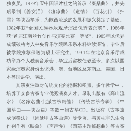
独奏员。1979年应中国唱片社之约首录《秦桑曲》，并先
后录制《姜女泪》《凄凉曲》《道情》《百花引》《扫
雪》等陕西筝乐，为陕西流派的发展和振兴奠定了基础。
1982年获“全国民族器乐观摩演出优秀表演奖”，1986年
获“首届江南丝竹创作与演奏比赛一等奖”。1985年以优异
成绩破格考入中央音乐学院民乐系本科继续深造，毕业后
被学院推荐保送为硕士研究生。199 1年在北京音乐厅成
功举办个人独奏音乐会，毕业后留校任教至今。多次以国
家级演奏家身份出访港、澳、台地区及东南亚、美国、日
本等国讲学、演出。
其演奏注重对传统文化的挖掘和积累。多年教学中，
培养了众多古筝专业优秀演奏人才。录制出版有《高山流
水》《名家名曲·北派古筝精髓》《传统古筝专辑》《中
国筝曲——陕西篇》等数十辑古筝CD。出版有《古筝速
成演奏法》《周延甲古筝曲选》等专著。与黄枕宇先生合
作创作有《映象》《声声慢》《西部主题畅想曲》等古筝