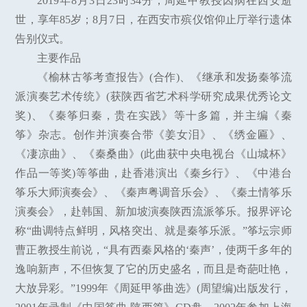
2019年8月3日23时34分，周延甲教授因病在西安逝
世，享年85岁；8月7日，在西安市殡仪馆仰止厅举行遗体
告别仪式。
主要作品
《榆林古筝考查报告》(合作)、《继承和发扬秦筝流
派演奏艺术传统》(获陕西省艺术科学研究成果优秀论文
奖)、《秦筝归秦，贵在实践》等十多篇，并主编《秦
筝》杂志。创作并演奏合带《姜女泪》、《绣金匾》、
《凄凉曲》、《秦桑曲》(此曲获中央电视台《山城杯》
作品一等奖)等筝曲，赴香港演出《秦乡行》、《中港台
筝乐大师演奏会》、《秦声粤调音乐会》、《秦土情筝乐
演奏会》，赴韩国、新加坡演奏陕西流派筝乐。报界评论
称“曲调特点鲜明，风格突出、就是秦筝乐派。”筝坛宗师
曹正教授生前说，“具有西秦风格的‘秦声’，使两千多年的
逸响新声，不但恢复了它的历史盛名，而且是奇葩吐艳，
大放异彩。”1999年《周延甲筝曲选》(周望编)出版发行，