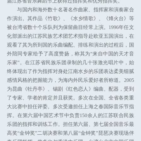
届江苏省音乐舞蹈节上获得过指挥奖和优秀指挥奖。
与国内和海外数十名著名作曲家、指挥家和演奏家合
作演出。其作品《竹歌》、《水乡情歌》、《烽火台》等
被台湾省数十个乐队列为保留曲目经常上演。1996年任文
化部派出的江苏民族艺术团艺术指导赴欧亚五国演出，在
观看了其为所到国的乐曲编配、排练和演出的过程后，国
外陪同专家给予了高度赞扬，称其为“来自中国的天才音
乐家”。在江苏省民族乐团录制的几十张激光唱片中，始
终体现出了作为指挥对身处江南水乡的乐团表达柔美细腻
感情风格的把握能力，为海内外民乐爱好者所称道。2005
为昆曲《牡丹亭》、锡剧《红色恋人》编曲、配器，受到
了专家、学者的肯定并且获奖。多次在全国、全省各类重
大比赛中担任评委。多次受邀担任上海之春国际音乐节指
挥。在第六届中国艺术节中负责150余人的江苏联合民族
乐团的指挥和训练工作。担任第六届、第七届全国音乐最
高奖“金钟奖”二胡决赛和第八届“金钟奖”琵琶决赛现场伴