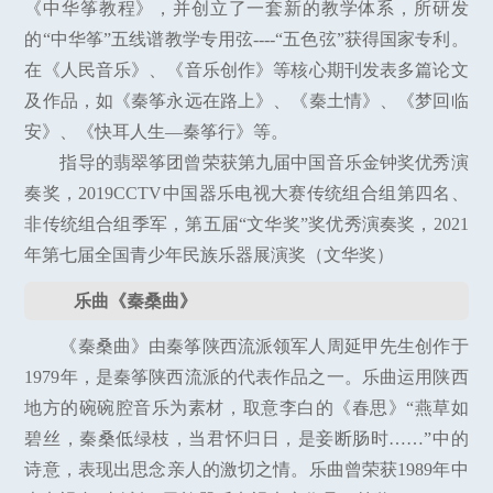
《中华筝教程》，并创立了一套新的教学体系，所研发
的“中华筝”五线谱教学专用弦----“五色弦”获得国家专利。
在《人民音乐》、《音乐创作》等核心期刊发表多篇论文
及作品，如《秦筝永远在路上》、《秦土情》、《梦回临
安》、《快耳人生—秦筝行》等。
指导的翡翠筝团曾荣获第九届中国音乐金钟奖优秀演
奏奖，2019CCTV中国器乐电视大赛传统组合组第四名、
非传统组合组季军，第五届“文华奖”奖优秀演奏奖，2021
年第七届全国青少年民族乐器展演奖（文华奖）
乐曲《秦桑曲》
《秦桑曲》由秦筝陕西流派领军人周延甲先生创作于
1979年，是秦筝陕西流派的代表作品之一。乐曲运用陕西
地方的碗碗腔音乐为素材，取意李白的《春思》“燕草如
碧丝，秦桑低绿枝，当君怀归日，是妾断肠时……”中的
诗意，表现出思念亲人的激切之情。乐曲曾荣获1989年中