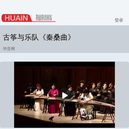
登录
古筝与乐队《秦桑曲》
华音网
播
放