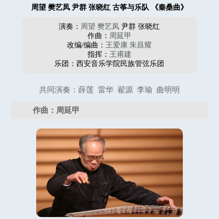
周望 樊艺凤 尹群 张晓红 古筝与乐队 《秦桑曲》
演奏：
周望
樊艺凤
尹群 张晓红
作曲：
周延甲
改编/编曲：
王爱康
朱昌耀
指挥：
王甫建
乐团：西安音乐学院民族管弦乐团
共同演奏：薛莲 雷华 翟源 李瑜 曲明明
作曲：周延甲