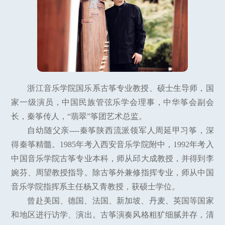
浙江音乐学院国乐系古筝专业教授、硕士生导师，国
家一级演员，中国民族管弦乐学会理事，中华筝会副会
长，秦筝传人，“翡翠”筝团艺术总监。
自幼随父亲----秦筝陕西流派领军人周延甲习筝，深
得秦筝精髓。1985年考入西安音乐学院附中，1992年考入
中国音乐学院古筝专业本科，师从邱大成教授，并得到李
婉芬、周望教授指导。除古筝外兼修指挥专业，师从中国
音乐学院指挥系主任杨又青教授，获硕士学位。
曾赴美国、德国、法国、新加坡、丹麦、英国等国家
和地区进行访学、演出。古筝演奏风格粗犷细腻并存，清