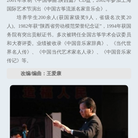
2001年录制《中国筝曲.陕西篇》CD盘，2002年参加上海
国际艺术节演出《中国古筝流派名家音乐会》。
培养学生200余人(获国家级奖9人，省级名次奖20
人)。1982年获“陕西省劳动模范荣誉纪念证”，1994年获国
务院有突出贡献证书。多次被聘任全国古筝学术会议委员
和大赛评委。业绩被收录《中国音乐家辞典》、《当代世
界名人传》、《中国当代艺术家名人录》、《中国音乐家
传记》等。
改编/编曲：王爱康