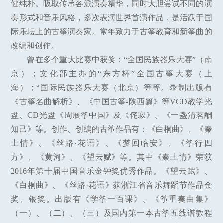
健纯朴。吸取传承各派演奏精华，同时大胆尝试不同的演
奏形式和音乐风格，多次表演世界首演作品，是活跃于国
际乐坛上的古筝演奏家。常年致力于古筝教育和新筝曲的
改编和创作。
曾在多个重大比赛中获奖：“全国民族器乐大赛”（南
京）；文化部主办的“东方杯”全国古筝大赛（上
海）；“国际民族器乐大赛（北京）等等。录制出版有
《古筝名曲解析》、《中国古筝-陕西篇》等VCD教学光
盘、CD光盘《周展筝中国》及《侘寂》、《一盏清茗酬
知己》等。创作、创编的古筝作品有：《白桐曲》、《秦
土情》、《丝路·花语》、《梦回临安》、《筝行四
方》、《黄河》、《望云赋》等。其中《秦土情》荣获
2016年第十届中国音乐金钟奖优秀作品。《望云赋》、
《白桐曲》、《丝路·花语》获浙江省音乐舞蹈节作品金
奖、银奖。出版有《学筝一百课》、《筝重奏曲集》
（一）、（二）、（三）及国内第一本古筝五线谱教程