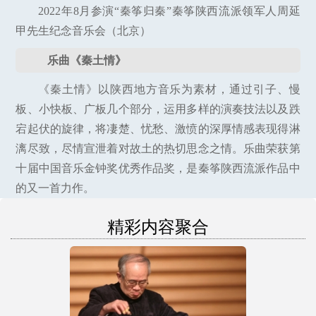
2022年8月参演“秦筝归秦”秦筝陕西流派领军人周延
甲先生纪念音乐会（北京）
乐曲《秦土情》
《秦土情》以陕西地方音乐为素材，通过引子、慢
板、小快板、广板几个部分，运用多样的演奏技法以及跌
宕起伏的旋律，将凄楚、忧愁、激愤的深厚情感表现得淋
漓尽致，尽情宣泄着对故土的热切思念之情。乐曲荣获第
十届中国音乐金钟奖优秀作品奖，是秦筝陕西流派作品中
的又一首力作。
精彩内容聚合