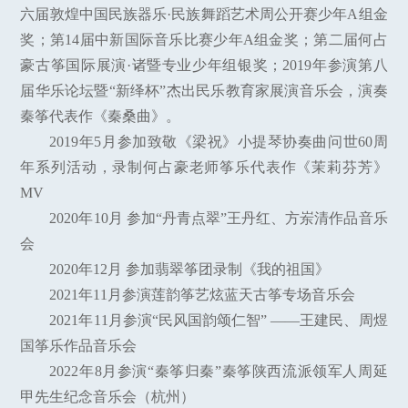
六届敦煌中国民族器乐·民族舞蹈艺术周公开赛少年A组金
奖；第14届中新国际音乐比赛少年A组金奖；第二届何占
豪古筝国际展演·诸暨专业少年组银奖；2019年参演第八
届华乐论坛暨“新绎杯”杰出民乐教育家展演音乐会，演奏
秦筝代表作《秦桑曲》。
2019年5月参加致敬《梁祝》小提琴协奏曲问世60周
年系列活动，录制何占豪老师筝乐代表作《茉莉芬芳》
MV
2020年10月 参加“丹青点翠”王丹红、方岽清作品音乐
会
2020年12月 参加翡翠筝团录制《我的祖国》
2021年11月参演莲韵筝艺炫蓝天古筝专场音乐会
2021年11月参演“⺠⻛国韵颂仁智” ——王建⺠、周煜
国筝乐作品音乐会
2022年8月参演“秦筝归秦”秦筝陕西流派领军人周延
甲先生纪念音乐会（杭州）