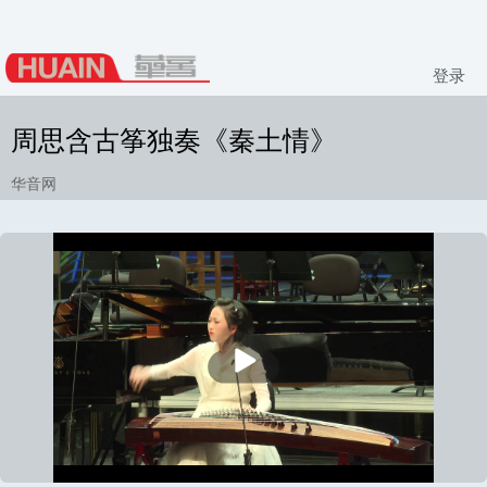
登录
周思含古筝独奏《秦土情》
华音网
播
放