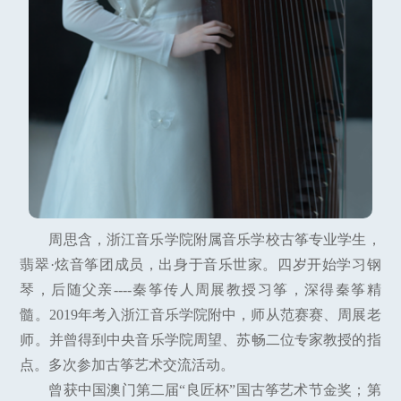
周思含，浙江音乐学院附属音乐学校古筝专业学生，
翡翠·炫音筝团成员，出身于音乐世家。四岁开始学习钢
琴，后随父亲----秦筝传人周展教授习筝，深得秦筝精
髓。2019年考入浙江音乐学院附中，师从范赛赛、周展老
师。并曾得到中央音乐学院周望、苏畅二位专家教授的指
点。多次参加古筝艺术交流活动。
曾获中国澳门第二届“良匠杯”国古筝艺术节金奖；第