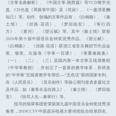
《古筝名曲解析》、《中国古筝-陕西篇》等VCD教学光
盘、CD光盘《周展筝中国》及《侘寂》、《一盏清茗酬
知己》等。创作、创编的古筝作品有：《白桐曲》、《秦
土情》、《丝路·花语》、《梦回临安》、《筝行四
方》、《黄河》、《望云赋》等。其中《秦土情》荣获
2016年第十届中国音乐金钟奖优秀作品。《望云赋》、
《白桐曲》、《丝路·花语》获浙江省音乐舞蹈节作品金
奖、银奖。出版有《学筝一百课》、《筝重奏曲集》
（一）、（二）、（三）及国内第一本古筝五线谱教程
《中华筝教程》，并创立了一套新的教学体系，所研发
的“中华筝”五线谱教学专用弦----“五色弦”获得国家专利。
在《人民音乐》、《音乐创作》等核心期刊发表多篇论文
及作品，如《秦筝永远在路上》、《秦土情》、《梦回临
安》、《快耳人生—秦筝行》等。
指导的翡翠筝团曾荣获第九届中国音乐金钟奖优秀演
奏奖，2019CCTV中国器乐电视大赛传统组合组第四名、