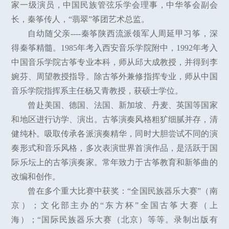
家一级演员，中国民族管弦乐学会理事，中华筝会副会
长，秦筝传人，“翡翠”筝团艺术总监。
自幼随父亲----秦筝陕西流派领军人周延甲习筝，深
得秦筝精髓。1985年考入西安音乐学院附中，1992年考入
中国音乐学院古筝专业本科，师从邱大成教授，并得到李
婉芬、周望教授指导。除古筝外兼修指挥专业，师从中国
音乐学院指挥系主任杨又青教授，获硕士学位。
曾赴美国、德国、法国、新加坡、丹麦、英国等国家
和地区进行访学、演出。古筝演奏风格粗犷细腻并存，清
健纯朴。吸取传承各派演奏精华，同时大胆尝试不同的演
奏形式和音乐风格，多次表演世界首演作品，是活跃于国
际乐坛上的古筝演奏家。常年致力于古筝教育和新筝曲的
改编和创作。
曾在多个重大比赛中获奖：“全国民族器乐大赛”（南
京）；文化部主办的“东方杯”全国古筝大赛（上
海）；“国际民族器乐大赛（北京）等等。录制出版有