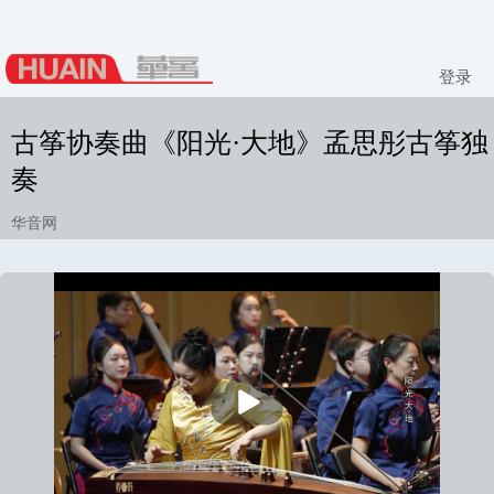
登录
古筝协奏曲《阳光·大地》孟思彤古筝独
奏
华音网
播
放