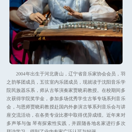
2004年出生于河北唐山，辽宁省音乐家协会会员，羽
之韵筝团成员，五弦室内乐团成员，现就读于沈阳音乐学
院民族器乐系，师从古筝演奏家贾晓莉教授。在校期间多
次获得学院奖学金，参加多场优秀学生古筝专场系列音乐
会，与恩师贾晓莉教授赴国内外参演古筝系列音乐会与讲
座交流活动，在各类专业比赛中取得优异成绩。近年来对
多声筝与伽 琴有探索性实践，并跟随各地名家进行多次
拜访学习，得到了业内专家广泛认可与好评。