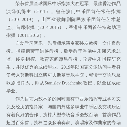
荣获首届全球国际中乐指挥大赛冠军、最佳香港作品
演绎奖得主（2011）。曾任澳门中乐团首任常任指挥
（2016-2019），山西省歌舞剧院民族乐团首任艺术总
监、首席指挥（2014-2015），香港中乐团首任特邀助理
指挥（2011-2012）。
自幼学习音乐，先后师承演奏家孙友教授，文佳良教
授。指挥启蒙于洪侠教授，后受教于香港中乐团艺术总
监、终身指挥、教育家阎惠昌教授，攻读中乐指挥研究
生，并以优秀的成绩毕业。2019年以国家公派访问学者身
份考入莫斯科国立柴可夫斯基音乐学院，就读于交响乐及
歌剧指挥系，师从Stanislav Dyachenko教授，以全优成绩
毕业。
作为目前为数不多的同时拥有中西乐指挥专业学习文
凭及经历的指挥家，与国内外诸多职业中乐团及交响乐团
有着良好的合作，执棒大型专场音乐会数百场，首演作品
超过百余首，执棒过众多演奏家、演唱家及作曲家的专场