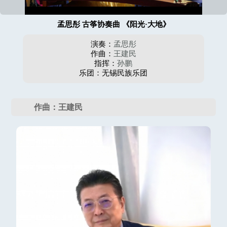
孟思彤 古筝协奏曲 《阳光·大地》
演奏：
孟思彤
作曲：
王建民
指挥：
孙鹏
乐团：无锡民族乐团
作曲：王建民