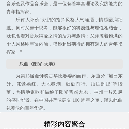
音乐会及作品音乐会，是一位有着丰富理论及实践能力的
青年指挥家。
乐评人评价“孙鹏的指挥风格大气潇洒，情感圆润细
腻。同时又善于思考，能够很好的将感性与理性相结合，
既包含着对音乐纯爱之情的活力与激情；又洋溢着饱满的
个人风格即丰富内涵，堪称超出期待的拥有魅力的青年指
挥家。”
乐曲《阳光·大地》
为第13届金钟奖古筝比赛委约而作。乐曲分 “旭日东
升、姹紫嫣红、大地春潮、砥砺前行、灿烂辉煌”等段
落，热情地讴歌和描绘了阳光普照大地， 神州一片欢腾
的盛世华景。在中国共产党建党 100 周年之际，谨以此曲
礼赞党的百年华诞。
精彩内容聚合