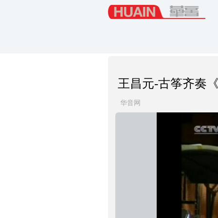
王昌元-古筝齐奏
华音网