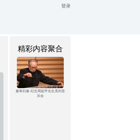
登录
精彩内容聚合
秦筝归秦-纪念周延甲先生系列音
乐会