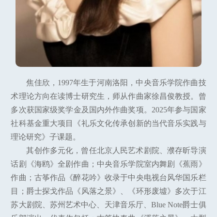
焦佳欣，1997年生于河南洛阳，中央音乐学院作曲技
术理论方向在读博士研究生，师从作曲家徐昌俊教授。曾
多次获国家级奖学金及国内外作曲奖项。2025年参与国家
社科基金重大项目《礼乐文化传承创新的当代音乐实践与
理论研究》子课题。
其创作多元化，曾任北京人民艺术剧院、濮存昕导演
话剧《海鸥》全剧作曲；中央音乐学院室内舞剧《蕉雨》
作曲；古筝作品《醉花吟》收录于中央电视台风华国乐栏
目；爵士探戈作品《风落之景》、《环形废墟》多次于江
苏大剧院、苏州艺术中心、天津音乐厅、Blue Note爵士俱