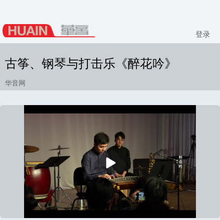
登录
古筝、钢琴与打击乐《醉花吟》
华音网
播
放