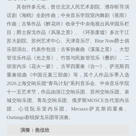
其创作多元化，曾任北京人民艺术剧院、濮存昕导演
话剧《海鸥》全剧作曲；中央音乐学院室内舞剧《蕉雨》
作曲；古筝作品《醉花吟》收录于中央电视台风华国乐栏
目；爵士探戈作品《风落之景》、《环形废墟》多次于江
苏大剧院、苏州艺术中心、天津音乐厅、Blue Note爵士俱
乐部演出。代表作包括：古筝协奏曲《溪落之景》、大型
管弦乐作品《光之形》、竹笛与民族管弦乐《叠韵》、二
胡室内乐《花火一簌》、古琴四重奏《合一》、萨克斯四
重奏组曲《中国元素三部曲》等，其个人作品乐季入选
2026上海交响乐团“青鸟计划”系列音乐会、中央音乐学院
十一五艺术节，作品由浙江交响乐团、苏州交响乐团、泉
城交响乐团、青岛交响乐团、俄罗斯MOSCE当代室内乐
团、心弦阮乐室内乐团、Mecsaxo萨克斯四重奏、
Ourtango新锐探戈乐团等演奏。
演奏：焦佳欣