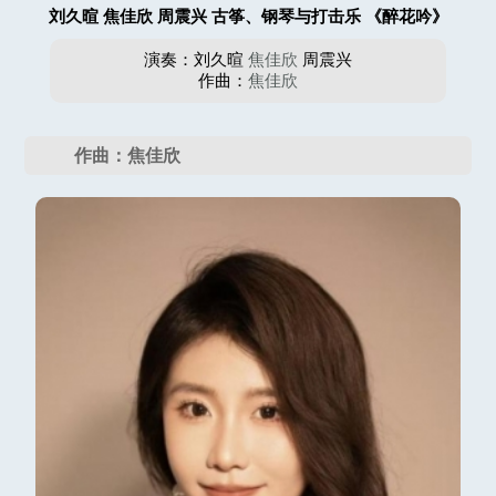
刘久暄 焦佳欣 周震兴 古筝、钢琴与打击乐 《醉花吟》
演奏：刘久暄
焦佳欣
周震兴
作曲：
焦佳欣
作曲：焦佳欣