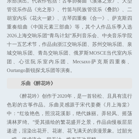
乐部演出。代表作包括：古筝协奏曲《溪落之景》、大型
管弦乐作品《光之形》、竹笛与民族管弦乐《叠韵》、二
胡室内乐《花火一簌》、古琴四重奏《合一》、萨克斯四
重奏组曲《中国元素三部曲》等，其个人作品乐季入选
2026上海交响乐团“青鸟计划”系列音乐会、中央音乐学院
十一五艺术节，作品由浙江交响乐团、苏州交响乐团、泉
城交响乐团、青岛交响乐团、俄罗斯MOSCE当代室内乐
团、心弦阮乐室内乐团、Mecsaxo萨克斯四重奏、
Ourtango新锐探戈乐团等演奏。
乐曲《醉花吟》
《醉花吟》创作于2020年，是一首轻松、且具有流行
色彩的古筝作品。乐曲灵感源于宋代姜夔《月上海棠》
中：“红妆艳色，照浣花溪影，绝代姝丽。弄轻风、摇荡
满林罗绮。”受其描绘的繁花盛开之景，作品由慢板层层
递进，渲染出花开、花谢、花飞满天的浪漫景象。过韶光