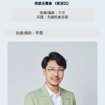
弹拨乐重奏 《夜深沉》
改编/编曲：
李墨
乐团：无锡民族乐团
改编/编曲：李墨