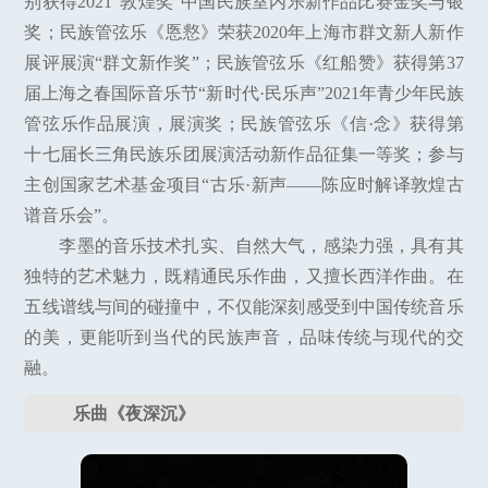
别获得2021“敦煌奖”中国民族室内乐新作品比赛金奖与银
奖；民族管弦乐《悘慦》荣获2020年上海市群文新人新作
展评展演“群文新作奖”；民族管弦乐《红船赞》获得第37
届上海之春国际音乐节“新时代·民乐声”2021年青少年民族
管弦乐作品展演，展演奖；民族管弦乐《信·念》获得第
十七届长三角民族乐团展演活动新作品征集一等奖；参与
主创国家艺术基金项目“古乐·新声——陈应时解译敦煌古
谱音乐会”。
李墨的音乐技术扎实、自然大气，感染力强，具有其
独特的艺术魅力，既精通民乐作曲，又擅长西洋作曲。在
五线谱线与间的碰撞中，不仅能深刻感受到中国传统音乐
的美，更能听到当代的民族声音，品味传统与现代的交
融。
乐曲《夜深沉》