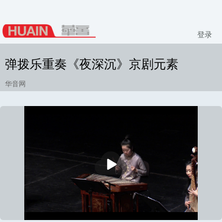
登录
弹拨乐重奏《夜深沉》京剧元素
华音网
播
放