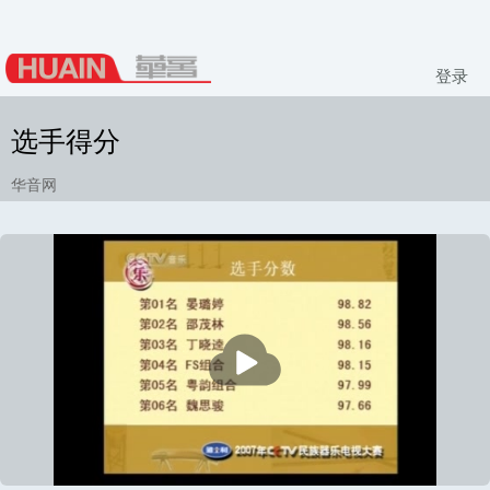
登录
选手得分
华音网
播
放